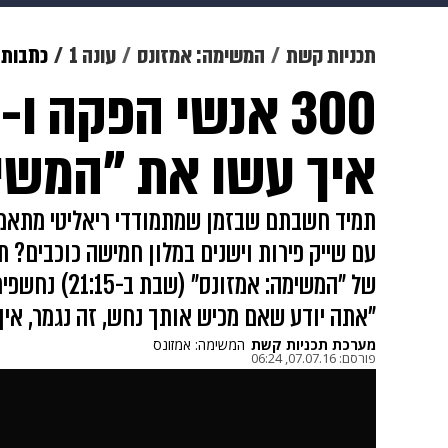
תרבות
צבא וביטחון
makoZ
תכניות קשת
המשימה: אמזונס
עונה 1
כתבות
גאווה
ויוה
משפט
תשעה חוד
איך עשו את "המשי
תמיד חשבתם שבזמן שמתמודדי ריאליטי מתאמצ
עם שייק פירות וישנים במלון חמישה כוכבים? 
של "המשימה: אמ
"אתה יודע שאם מכיש אותך נחש, זה נגמר, אין 
מערכת תכניות קשת
המשימה: אמזונס
פורסם:
07.07.16, 06:24