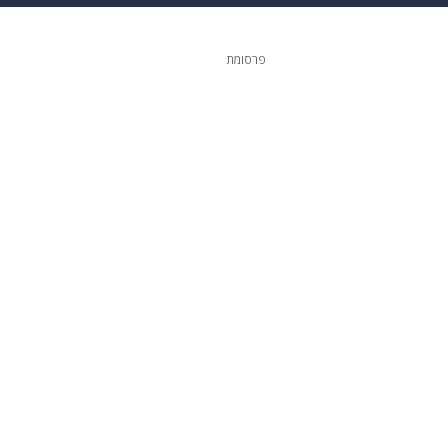
ופנה
דיגיטל
פרסומת