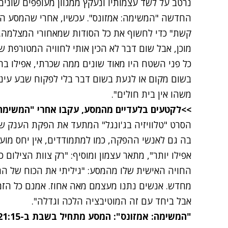
נרטב על לשד עצמותיו ונעקץ ממגוון מעופפים שונים
החדשה "המשימה: אמזונס". עכשיו, אחרי שהמסע הזה
קשת" כדי לחשוף את כל הסודות שמאחורי המצלמה. 
מוכן, אבל שום דבר לא הכין אותי לחוויה המטורפת שא
כל פני השטח היו מאוד שונים ממה שכרתי, אפילו בר
בשום מקום או לגעת בשום דבר בלי לפקוח שבע עיניי
משהו אין בית חולים".
>>לקטעים בלעדיים מהמסע, עקבו אחרי "המשימה:
הסרט "טלוויזיה בג'ונגל" המתעד את הפקת הענק 
החויה האישית שלו מהמסע: "גיליתי את הכוח של הח
מחדש. אנשים נתנו מעצמם מאה אחוז. אמנם כל הזמן
אבל ביחד עם זה המוטיבציה הלכה וגדלה".
"המשימה: אמזונס":
המסע מתחיל בשבת ב-21:15, ערוץ 2