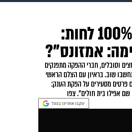
בריאות
HIX
ספורט
כסף
הורים
עיצוב הבית
א
300 אנשי הפקה ו-100% לחות:
שים
מתכונים
פרויקטים מיוחדים
מה: אמזונס"?
ים וסובלים, חברי ההפקה מתפנקים
תחשבו שוב. בראיון עם הצלם הראשי
זונס" (שבת ב-21:15) נחשפים פרטים מסעירים על הפקת הענק:
שם אפילו בית חולים". צפו
עקבו אחרינו בגוגל