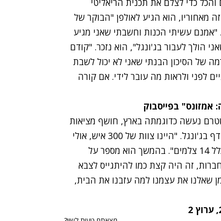
 והכל כדי לצלם את תכנית הריאליטי
 מאחוריו, הוא הגיע לאולפן "הבוקר של
"אמנם עשיתי הכנות וחשבתי שאני מגיע
ני הולך לעבור בג'ונגל", הוא נזכר. "קודם
מה של הסיכון הבנתי שאני לא יכול לשבת
ם לפני ולראות מה עובר לידי. אם קורה
 אמזונס" בפייסבוק
שטרם נעשה כדוגמתה בארץ, חושף מציאות
בה גם לאנשי ההפקה, כמו למתמודדים, אין יחס מועדף בג'ונגל. "היינו צוות של 300 איש, אולי
אפילו יותר", מתאר עצמון ומוסיף: "רק צוות הצילום כלל 14 צלמים". בהמשך הוא מספר על
ברות, זה היה קצת כמו להיתגייס לצבא
 שאלנו את עצמנו למה עזבנו את הבית,
מצאתם טעות לשון?