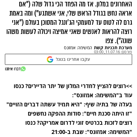
האחרונים במלון. אז מה הפחד הכי גדול שלה ("אם
אראה נחש בגודל הראש שלי, אני אשתגע") ומה באמת
גרם לה לטוס עד למעמקי הג'ונגל המסוכן בעולם ("אני
רוצה להראות לאנשים שאני אמיצה ויכולה לעשות משהו
שונה"). צפו
מערכת תכניות קשת
המשימה: אמזונס
פורסם:
11.07.16, 03:00
עקבו אחרינו בגוגל
נתקלנו בבעיה
דברו איתנו
נסה שוב
>>
רוצים להציץ לחדרי המלון של יתר הדיירים? כנסו
עוד ב
"המשימה: אמזונס":
בעלה של בתיה שיף: "היא תמיד עשתה דברים הזויים"
"זו היתה סכנת חיים": סודות ההפקה נחשפים
רוצים לזכות בכרטיס זוגי לדרום אמריקה? כנסו
"המשימה: אמזונס":
שבת ב-21:00