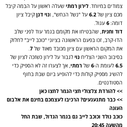
צמודים במיוחד.
לירון רמתי
שעלה ראשון על הבמה קיבל
מכם ציון של
6.2
על "
נשל הנחש
", ו
נוי דנן
קיבל ציון
דומה:
6
עגול.
דוד וחגית
, שהבטיחו את מקומם בגמר עוד לפני שלב
הדו-קרב, זכו בפעם הראשונה בציוני "
כוכב לייב
" לחלוק
את המקום הראשון עם ציון מכובד מאוד של
7
.
בסיבוב השני הצליח
נוי
לגבור על לירון כשזכה לציון של
6.5
לעומת ה-
6
של
רמתי
, אך לצערו זה לא הספיק כדי
להשיג מספיק קולות כדי להופיע ביום שבת בחוף
הסטודנטים.
>> להורדת צלצולי חצי הגמר
לחצו כאן
>> כבר מתגעגעים?
הרכיבו לעצמכם בחינם את אלבום
העונה
כוכב נולד ו
כוכב לייב
גם בגמר הגדול, שבת החל
מהשעה 20:45