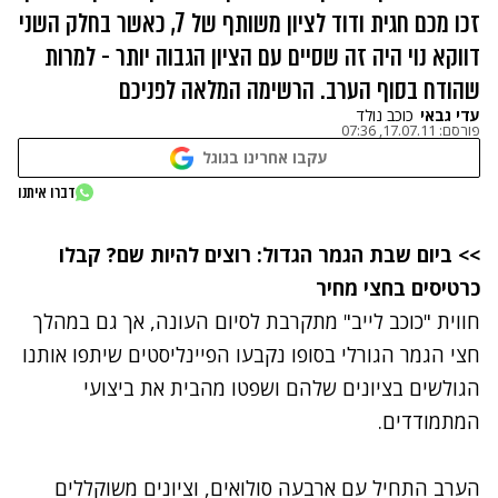
זכו מכם חגית ודוד לציון משותף של 7, כאשר בחלק השני
דווקא נוי היה זה שסיים עם הציון הגבוה יותר - למרות
שהודח בסוף הערב. הרשימה המלאה לפניכם
עדי גבאי
כוכב נולד
פורסם:
17.07.11, 07:36
עקבו אחרינו בגוגל
נתקלנו בבעיה
דברו איתנו
נסה שוב
>> ביום שבת הגמר הגדול: רוצים להיות שם?
קבלו
כרטיסים בחצי מחיר
חווית "
כוכב לייב
" מתקרבת לסיום העונה, אך גם במהלך
חצי הגמר הגורלי בסופו נקבעו הפיינליסטים שיתפו אותנו
הגולשים בציונים שלהם ושפטו מהבית את
ביצועי
המתמודדים
.
הערב התחיל עם ארבעה סולואים, וציונים משוקללים