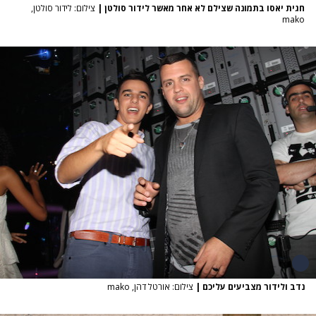
חגית יאסו בתמונה שצילם לא אחר מאשר לידור סולטן
|
צילום: לידור סולטן,
mako
נדב ולידור מצביעים עליכם
|
צילום: אורטל דהן, mako