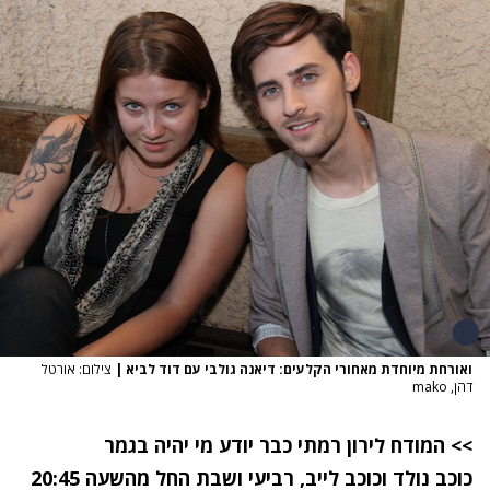
ואורחת מיוחדת מאחורי הקלעים: דיאנה גולבי עם דוד לביא
|
צילום: אורטל
דהן, mako
>> המודח לירון רמתי כבר יודע מי יהיה בגמר
כוכב נולד ו
כוכב לייב
, רביעי ושבת החל מהשעה 20:45