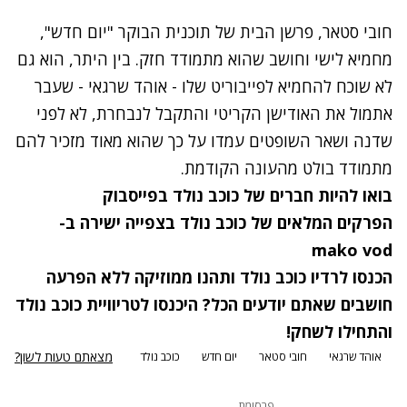
חובי סטאר, פרשן הבית של תוכנית הבוקר "יום חדש",
מחמיא לישי וחושב שהוא מתמודד חזק. בין היתר, הוא גם
לא שוכח להחמיא לפייבוריט שלו -
אוהד שרגאי
- שעבר
אתמול את האודישן הקריטי והתקבל לנבחרת, לא לפני
שדנה ושאר השופטים עמדו על כך שהוא מאוד מזכיר להם
מתמודד בולט מהעונה הקודמת.
בואו להיות חברים של
כוכב נולד בפייסבוק
הפרקים המלאים של
כוכב נולד בצפייה ישירה
ב-
mako vod
הכנסו ל
רדיו כוכב נולד
ותהנו ממוזיקה ללא הפרעה
חושבים שאתם יודעים הכל? ה
יכנסו ל
טריוויית כוכב נולד
והתחילו לשחק!
מצאתם טעות לשון?
אוהד שרגאי
חובי סטאר
יום חדש
כוכב נולד
פרסומת