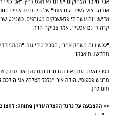
אבל מלבד הצחוקים יש גם לא מעט לחץ: "אני כולי 
את הביצוע לשיר "קח אותי" של היהודים. אפילו ה
אדיש: "זה עשה לי פלאשבקים מטורפים. כשנינט שרה 
קרה לי גם עכשיו", אמר צביקה הדר.
"עכשיו זה משחק אחר", הסביר גידי גוב. "המתמודדי
תחדשו, תיאבקו".
בסוף הערב עזבו את הנבחרת תום כהן ואור טרגן, של
מרגיש פספוס", הודה אור. "גלגל הצלה? אני הולכת ל
תום כהן.
>> ההצבעה על גלגל ההצלה עדיין פתוחה: לחצו 
כוכב נולד