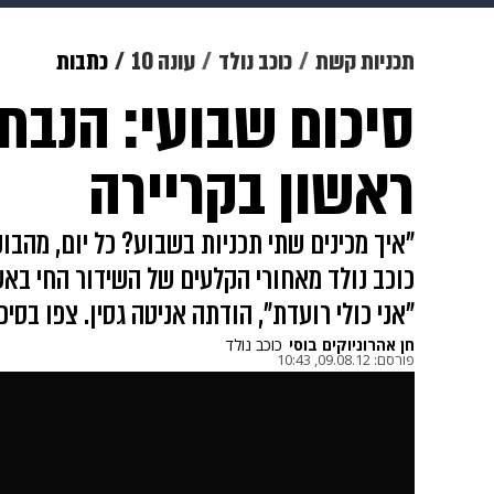
מוזיקה
תרבות
צבא וביטחון
תכניות קשת
כוכב נולד
עונה 10
כתבות
סיכום שבועי: הנבח
דיגיטל
גאווה
ויוה
משפט
ראשון בקריירה
"איך מכינים שתי תכניות בשבוע? כל יום, מהבו
כוכב נולד מאחורי הקלעים של השידור החי באש
"אני כולי רועדת", הודתה אניטה גסין. צפו בסי
חן אהרוני
ו
קים בוסי
כוכב נולד
פורסם:
09.08.12, 10:43