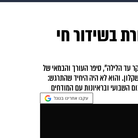
makoZ
בריאות
HIX
ספורט
כסף
הורים
עיצוב
רת בשידור חי
תשעה חודשים
מתכונים
פרויקטים מיוחדים
קר עד הלילה", סיפר העורך והבמאי של
קלון. והוא לא היה היחיד שהתרגש:
כום השבועי ובראיונות עם המודחים
עקבו אחרינו בגוגל