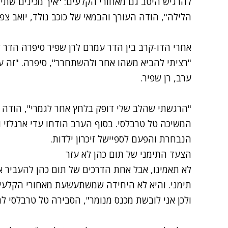
להרגיש היטב גם מאחורי הקלעים: "איך מכינים שתי 
הלילה", הודה העורך והבמאי של כוכב נולד, יואב צפי
אחרי הדו-קרב בין הדר עמרם לרן שפיר סיפרה הדר 
"רציתי להביא משהו אחר ולהשתחרר", סיפרה. "זה 
ערב, רן שפיר.
"הרגשתי שהלב שלי דופק בלחץ אחר לגמרי", הודה או
המשיכה טל טרבלסי. בסוף הערב הודחו עדי ארגלזי ו
הנבחרת
והפעם לספיישל זיכרון ילדות
.
הצעד התימני של תום כהן לא עזר
לא תאמינו, אבל אחת הדרכים של תום כהן להעביר א
תימני. והיא לא היחידה שמשתעשעת מאחורי הקלעים:
ולכן אני לובשת מכנס מנומר", הסבירה טל טרבלסי לח