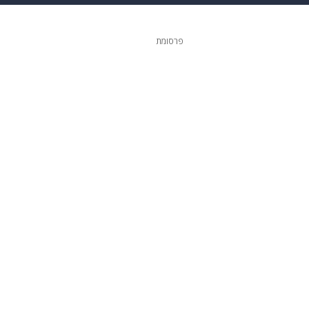
 הבית
אופנה
פרסומת