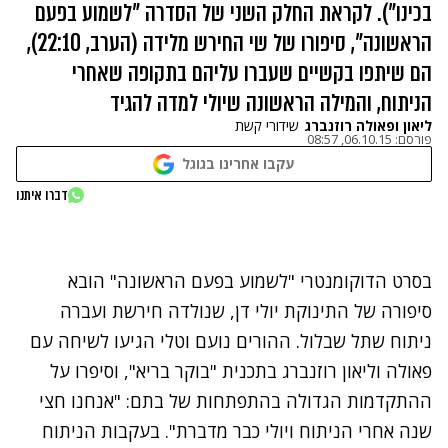
בכינו"). לקראת החלק השני של הסדרה "לשמוע בפעם
הראשונה", סיפורו של שי החירש מלידה (הערב, 22:10),
הם שיתפו בקשיים שעברו עליהם בתקופה שאחרי
הניתוח, והמילה הראשונה שיולי למדה להגיד
ליאון ופאולה רוזנברג
שידורי קשת
פורסם:
06.10.15, 08:57
עקבו אחרינו בגוגל
נתקלנו בבעיה
דברו איתנו
נסה שוב
בסרט הדוקומנטרי "לשמוע בפעם הראשונה" הובא
סיפורה של התינוקת יולי דן, שנולדה חירשת ועברה
ניתוח שתל שבלול. ההורים נועם וטלי הגיעו לשיחה עם
פאולה וליאון רוזנברג בתכנית "בוקר בריא", וסיפרו על
ההתקדמות הגדולה בהתפתחות של בתם: "אנחנו חצי
שנה אחרי הניתוח ויולי כבר מדברת". בעקבות הניתוח