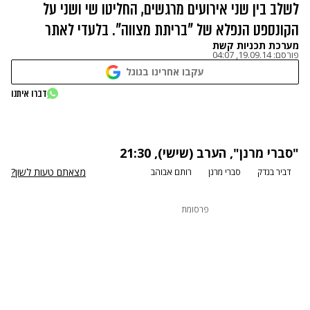
לשלב בין שני אירועים מרגשים, החליטו שי ושני על
הקונספט הנפלא של "בריתת מצווה". בלעדי לאתר
מערכת תכניות קשת
פורסם:
19.09.14, 04:07
עקבו אחרינו בגוגל
נתקלנו בבעיה
דברו איתנו
נסה שוב
"
סברי מרנן
", הערב (שישי), 21:30
מצאתם טעות לשון?
דביר בנדק
סברי מרנן
רותם אבוהב
פרסומת