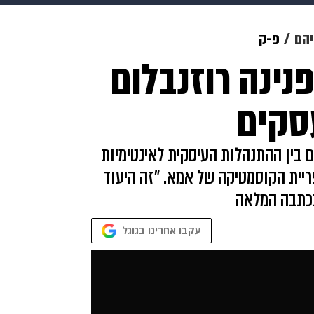
makoZ
בריאות
HIX
ספורט
כסף
הורים
עיצוב
יהם
פ-ק
ינה רוזנבלום
תשעה חודשים
מתכונים
פרויקטים מיוחדים
סקים
 בין ההתנהלות העיסקית לאינטימיות
ית הקוסמטיקה של אמא. "זה היעוד
בכתבה המלאה
עקבו אחרינו בגוגל