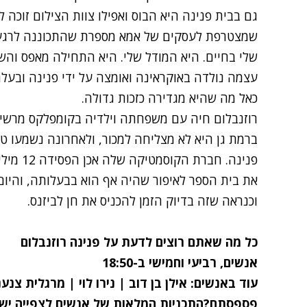
גם בבית פנינה היא הבוס ואפילו צוות הצילום זוכה 
שמצטרפת לעסקים של אמא מספרת שהתכוננה לרגע ה
שלי בחיים. היא המודל שלי. היא התחילה מאפס והש
עצמה נולדה באוקראינה ואומצה על ידי פנינה ובעל
כאל מה שהיא מגדירה כזכות גדולה.
רוזנבלום חיה עם משפחתה וילדיה בקומפלקס מרשי
ברמת גן היא לא מצליחה למכור, ולאחרונה נשמעו ט
פנינה. ח
את בית הספר לאיפור שהיה אף הוא בבעלותה, והיום
וכנראה שזה בדיוק הזמן להכניס את חן לביזנס.
כל מה שאתם רוצים לדעת על
פנינה רוזנבלום
אנשים
, רביעי וחמישי ב-18:50
עוד באנשים:
אילן בן דוב
|
נירו לוי
|
מרגלית צנענ
פספסתם?התכניות המלאות של
אנשים לצפייה יש