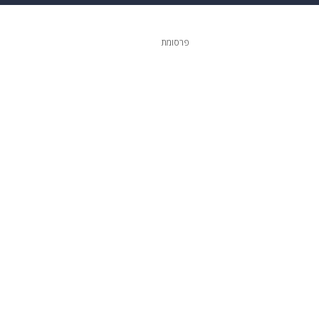
 הבית
אופנה
פרסומת