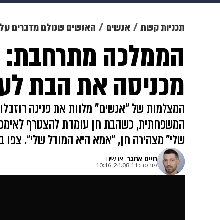
מוזיקה
תרבות
צבא וביטחון
תכניות קשת
אנשים
האנשים שכולם מדברים על
הממלכה מתרחבת: פנ
דיגיטל
גאווה
ויוה
משפט
מכניסה את הבת לע
המצלמות של "אנשים" מלוות את פנינה רוזבלום
המשפחתית, כשהבת חן עומדת להצטרף לאימפרי
שלי" מצהירה חן, "אמא היא המודל שלי". צפו 
חיים אתגר
אנשים
פורסם:
24.08.11, 10:16