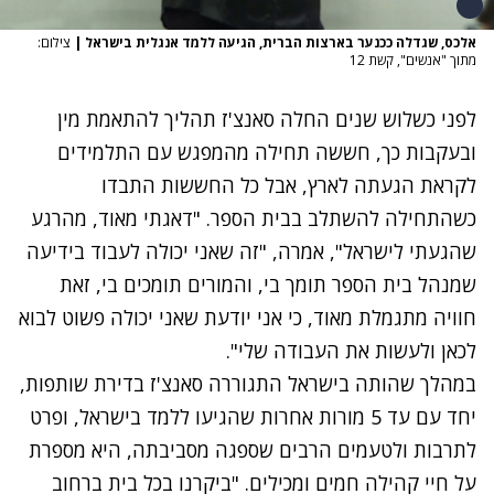
אלכס, שגדלה ככנער בארצות הברית, הגיעה ללמד אנגלית בישראל
|
צילום:
מתוך "אנשים", קשת 12
לפני כשלוש שנים החלה סאנצ'ז תהליך להתאמת מין
ובעקבות כך, חששה תחילה מהמפגש עם התלמידים
לקראת הגעתה לארץ, אבל כל החששות התבדו
כשהתחילה להשתלב בבית הספר. "דאגתי מאוד, מהרגע
שהגעתי לישראל", אמרה, "זה שאני יכולה לעבוד בידיעה
שמנהל בית הספר תומך בי, והמורים תומכים בי, זאת
חוויה מתגמלת מאוד, כי אני יודעת שאני יכולה פשוט לבוא
לכאן ולעשות את העבודה שלי".
במהלך שהותה בישראל התגוררה סאנצ'ז בדירת שותפות,
יחד עם עד 5 מורות אחרות שהגיעו ללמד בישראל, ופרט
לתרבות ולטעמים הרבים שספגה מסביבתה, היא מספרת
על חיי קהילה חמים ומכילים. "ביקרנו בכל בית ברחוב