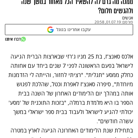
ממנה מה גרם לה להשאיר הכל מאחור במשך שנה
ולהגשים חלום?
אנשים
פורסם:
01.07.19, 20:58
עקבו אחרינו בגוגל
נתקלנו בבעיה
דברו איתנו
נסה שוב
אלכס סאנצ'ז, בת 25 מניו ג'רזי שבארצות הברית הגיעה
לישראל בפעם הראשונה לפני 7 שנים ביחד עם אחותה
כחלק ממסע "תגלית". "רציתי לחזור, והייתה לי הזדמנות
מיוחדת", סיפרה סאנצ'ז לאפרת וכטל, שהלכת לפגוש
אותה במהלך יום הלימודים האחרון של השנה בבית
הספר בו היא מלמדת ברמלה, "בזכות התוכנית של 'מסע'
יכולתי להגיע לישראל ולעבוד בבית ספר ישראלי במשך
עשרה חודשים".
בתחילת שנת הלימודים האחרונה הגיעה לארץ במטרה