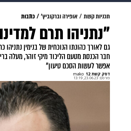
מוזיקה
תרבות
צבא וביטחון
תכניות קשת
אופירה וברקוביץ'
כתבות
"נתניהו תרם למדינה 
דיגיטל
גאווה
ויוה
משפט
גם לאורך כהונתו הנוכחית של בנימין נתניהו 
חבר הכנסת מטעם הליכוד מיקי זוהר, מעלה בריא
אפשר לעשות הסכם טיעון"
דסק קשת 12
mako
פורסם:
23.06.23, 13:19