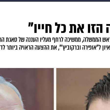
makoZ
בריאות
HIX
ספורט
כסף
הורים
עיצוב
הזו את כל חייו"
תשעה חודשים
מתכונים
פרויקטים מיוחדים
כראש הממשלה, ממשיכה לרחף מעליו העננה של סאגת הת
יון ל"אופירה וברקוביץ'", את ההצעה הראויה ביותר לדע