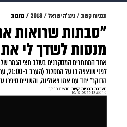
מוזיקה
תרבות
צבא וביטחון
תכניות קשת
נינג'ה ישראל
2018
כתבות
"סבתות שרואות את
דיגיטל
גאווה
ויוה
משפט
מנסות לשדך לי את 
אחד המתחרים המסקרנים בשלב חצי הגמר של ני
הבוקר" יחד עם אמו פאולינה, והשניים סיפרו ע
מערכת תכניות קשת
חדשות הבוקר
פורסם:
08.10.18, 10:10