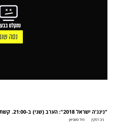
נתקלנו בבעי
נסה שוב
"נינג'ה ישראל 2018": הערב (שני) ב-21:00. קשת, ערוץ 12
ניב רסקין
פול טשגיאן