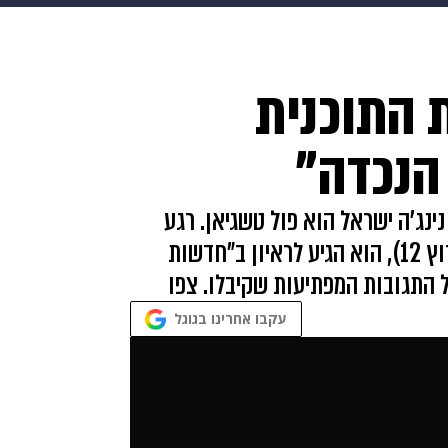
makoZ
בריאות
HIX
ספורט
כסף
הורים
עיצוב
 התוכנית
תשעה חודשים
מתכונים
פרויקטים מיוחדים
הנכדה"
נג'ה ישראל הוא פול טשגיאן. רגע
לפני שנצפה בו על המסלול (הערב ב-21:00, ערוץ 12), הוא הגיע לראיון ב"חדשות
ל התגובות המפתיעות שקיבלו. צפו
עקבו אחרינו בגוגל