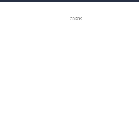
 הבית
אופנה
פרסומת