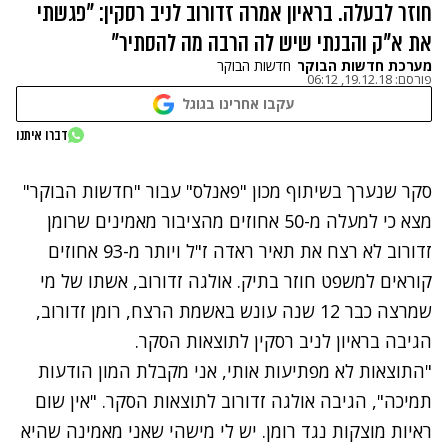
חוזר לבעלה. בראיון אמרה זדורוב לניב רסקין: "פגשתי
את א"ק והבנתי שיש לה הרבה מה להסתיר"
מערכת חדשות הבוקר
חדשות הבוקר
פורסם:
19.12.18, 06:12
עקבו אחרינו בגוגל
נתקלנו בבעיה
דברו איתנו
נסה שוב
סקר שנערך בשיתוף מכון "פאנלס" עבור "חדשות הבוקר"
מצא כי למעלה מ-50 אחוזים מהציבור מאמינים שרומן
זדורוב לא רצח את תאיר ראדה ז"ל ויותר מ-93 אחוזים
קוראים למשפט חוזר בתיק. אולגה זדורוב, אשתו של מי
שמרצה כבר 12 שנה עונש באשמת הרצח, רומן זדורוב,
הגיבה בראיון לניב רסקין לתוצאות הסקר.
"התוצאות לא מפתיעות אותי, אני מקבלת המון הודעות
תמיכה", הגיבה אולגה זדורוב לתוצאות הסקר. "אין שום
ראיות מוצקות נגד רומן. יש לי מישהי שאני מאמינה שהיא