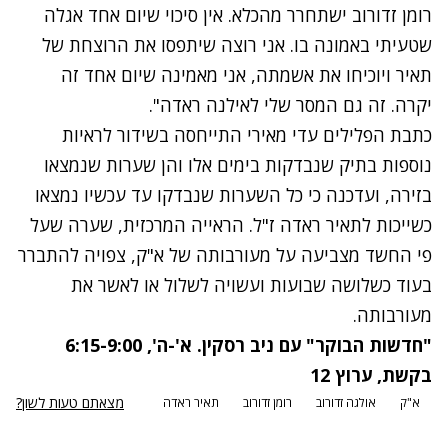
רומן זדורוב ישתחרר מהכלא. אין סיכוי שיום אחד אגלה
שטעיתי באמונה בו. אני רוצה שיתפסו את הרוצחת של
תאיר ויוכיחו את אשמתה, אני מאמינה שיום אחד זה
יקרה. זה גם המסר שלי לאילנה ראדה".
כתבת הפלילים עדי מאירי התייחסה בשידור לראיות
נוספות בתיק שנבדקות בימים אלו והן שערות שנמצאו
בזירה, ועדכנה כי כל השערות שנבדקו עד עכשיו נמצאו
כשייכות לתאיר ראדה ז"ל. הראייה המרכזית, שערה שעל
פי החשד מצביעה על מעורבותה של א"ק, צפויה להתברר
בעוד כשלושה שבועות ועשויה לשלול או לאשר את
מעורבותה.
"חדשות הבוקר" עם ניב רסקין. א'-ה', 6:15-9:00
בקשת, ערוץ 12
מצאתם טעות לשון?
א"ק
אולגה זדורוב
רומן זדורוב
תאיר ראדה