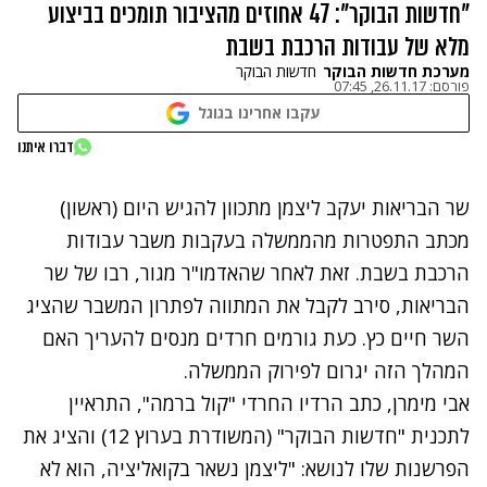
"חדשות הבוקר": 47 אחוזים מהציבור תומכים בביצוע
מלא של עבודות הרכבת בשבת
מערכת חדשות הבוקר
חדשות הבוקר
פורסם:
26.11.17, 07:45
עקבו אחרינו בגוגל
נתקלנו בבעיה
דברו איתנו
נסה שוב
שר הבריאות יעקב ליצמן מתכוון
להגיש היום
(ראשון)
מכתב התפטרות מהממשלה בעקבות משבר עבודות
הרכבת בשבת. זאת לאחר שהאדמו"ר מגור, רבו של שר
הבריאות, סירב לקבל את המתווה לפתרון המשבר שהציג
השר חיים כץ. כעת גורמים חרדים מנסים להעריך האם
המהלך הזה יגרום לפירוק הממשלה.
אבי מימרן, כתב הרדיו החרדי "קול ברמה", התראיין
לתכנית "חדשות הבוקר" (המשודרת בערוץ 12) והציג את
הפרשנות שלו לנושא: "ליצמן נשאר בקואליציה, הוא לא