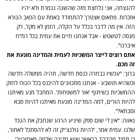
להנצחה, אני נלחצת מזה שהשנה נגמרת ולא יהיו
אזכרות. פתאום אצטרך להתמודד באמת עם הכאב הנורא
הזה. אין מה לדבר בכלל על הקלה, הזמן לא מקל, רק
מנסה לטשטש - אבל אנחנו חיים את עמית בכל רמ"ח
איברנו".
אתם רוצים לייצר המשכיות לעמית והמדינה מונעת את
זה מכם.
ברוך: "עכשיו נבחרה כנסת חדשה, תהיה ממשלה חדשה
וכשהיא תושבע - אנחנו מתכוונים להיכנס בכל הכוח לחוק
ההמשכיות בשיתוף 'אור למשפחות'. המחבל מנע מאיתנו
להיות הורים, למה המדינה מונעת מאיתנו להיות סבא
וסבתא?".
נאווה: "אין לי שום ספק שיגיע הרגע שנחבק את הנכד
שלנו. עמית אמר, 'להיות גולנצ'יק זה לא להסתכל לאחור,
כי תמיד מהדהד בראשך שיש מדינה שלמה מאחורייך'.