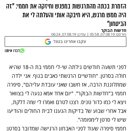
הזמרת בכתה מהתרגשות במפגש וחיזקה את חממי: "זה
היה ממש מרגש, היא חיבקה אותי והעלתה לי את
הביטחון"
חדשות הבוקר
פורסם:
07.08.19, 05:58
|
עודכן:
07.08.19, 06:24
עקבו אחרינו בגוגל
נתקלנו בבעיה
דברו איתנו
נסה שוב
לפני תשעה חודשים גילתה שי-לי חממי בת ה-18 שהיא
חולה בסרטן. "חודשיים הרגשתי כאבים בגוף. אני ילדה
שמתלוננת הרבה, אז חשבו שאני עובדת עליהם", סיפרה
חממי ב"חדשות הבוקר". "יום אחד אמא נגעה לי בצוואר
ויצא לי כמו כדור טניס. רצנו לטרם ואמרו לי שזה דלקת,
אבל אחרי שבוע של בדיקות הגענו לבית החולים והודיעו
שיש לי סרטן לימפומה".
חממי סיפרה שעוד לפני האבחון הרגישה שמדובר בסרטן: