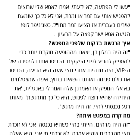
"עשו לי הפתעה, לא ידעתי. אמרו לאמא שלי שרוצים
להפגיש אותי עם זמר או זמרת, אני לא כל כך שומעת
שירים בעברית אז הציעו זמר מחו"ל. כשג'ניפר לופז
הגיעה אמא ישר קפצה על הרעיון".
איך הרגשת בדקות שלפני המפגש?
"זה היה במלון דן, יצאנו מההופעה מוקדם יותר כדי
להספיק להגיע לפני הפקקים. הכניסו אותנו למסיבה של
ה-VIP, היה מדהים. אחרי חצי שעה היא הגיעה, הכניסו
את כולם פנימה ואותנו השאירו בחוץ, איפה שמצטלמים.
בא אלי המפיק או האמרגן שלה ואמר לי באנגלית, 'את
היחידה שהיא רוצה לפגוש, היא כל כך מתרגשת'. מאותו
רגע נכנסתי להיי, זה היה מרגש".
מה קרה במפגש איתה?
"זה היה מדהים, הייתי בהיי כשהיא נכנסה. אני לא זוכרת
חצי מהדברים שהיא אמרה, לא זכרתי מי אני. היא שאלה