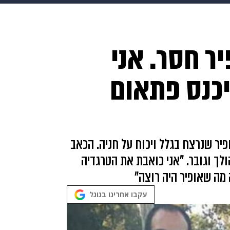
בריאות
HIX
ספורט
כסף
הורים
עיצוב הבית
א
ר חסר. אני
שים
מתכונים
פרויקטים מיוחדים
יכנס פתאום
יר שנרצח בגלל ויכוח על חניה. הכאב
לך וגובר. "אני כואבת את הטרגדיה
 מה שאופיר היה רוצה"
עקבו אחרינו בגוגל