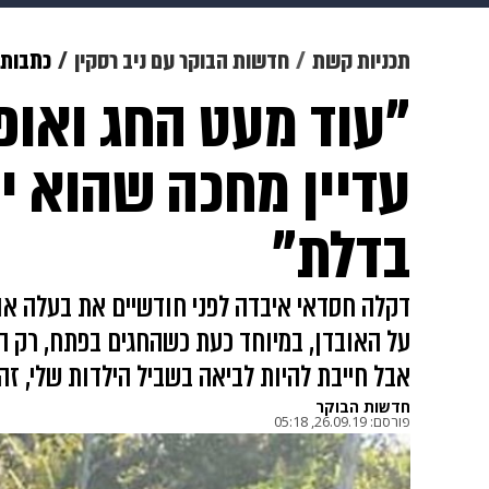
תרבות
צבא וביטחון
makoZ
תכניות קשת
חדשות הבוקר עם ניב רסקין
כתבות
"עוד מעט החג ואופי
גאווה
ויוה
משפט
תשעה חוד
עדיין מחכה שהוא י
בדלת"
דקלה חסדאי איבדה לפני חודשיים את בעלה אופ
על האובדן, במיוחד כעת כשהחגים בפתח, רק הו
אבל חייבת להיות לביאה בשביל הילדות שלי, זה
חדשות הבוקר
פורסם:
26.09.19, 05:18