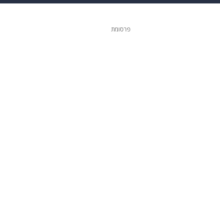
ופנה
דיגיטל
פרסומת