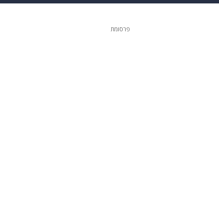
 הבית
אופנה
פרסומת