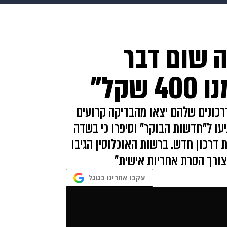
makoZ
בריאות
HIX
ספורט
כסף
הורים
עיצוב
 שום דבר
תשעה חודשים
מתכונים
פרויקטים מיוחדים
קל"
רכונים שלהם יצאו מהבדיקה קרועים
יעו ל"חדשות הבוקר" וסיפרו כי בשדה
דרכון חדש. ברשות האוכלוסין הגיבו
ורך הסרת אחריות אישית"
עקבו אחרינו בגוגל