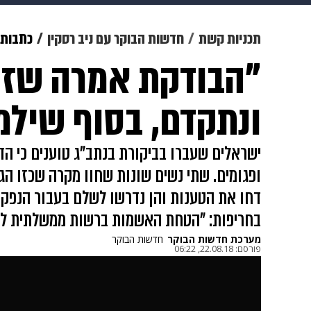
מוזיקה
תרבות
צבא וביטחון
תכניות קשת
חדשות הבוקר עם ניב רסקין
כתבות
"הבודקת אמרה שזה
דיגיטל
גאווה
ויוה
משפט
ונתקדם, בסוף שילמנו 400 ש
ישראלים שעברו בביקורת בנתב"ג טוענים כי הד
ופגומים. שתי נשים שונות שחוו מקרה שכזו הג
דחו את הטענות והן נדרשו לשלם בעבור הנפקת 
בחריפות: "הטחת האשמות ברשות ממשלתית לצ
מערכת חדשות הבוקר
חדשות הבוקר
פורסם:
22.08.18, 06:22