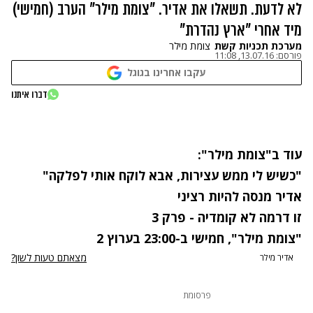
לא לדעת. תשאלו את אדיר. "צומת מילר" הערב (חמישי)
מיד אחרי "ארץ נהדרת"
מערכת תכניות קשת
צומת מילר
פורסם:
13.07.16, 11:08
עקבו אחרינו בגוגל
נתקלנו בבעיה
דברו איתנו
נסה שוב
עוד ב
"צומת מילר"
:
"כשיש לי ממש עצירות, אבא לוקח אותי לפלקה"
אדיר מנסה להיות רציני
זו דרמה לא קומדיה - פרק 3
"צומת מילר"
, חמישי ב-23:00 בערוץ 2
מצאתם טעות לשון?
אדיר מילר
פרסומת