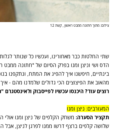
צילום: מתוך חתונה ממבט ראשון , קשת 12
שתי החלטות כבר מאחורינו, ועכשיו כל שנותר לגלו
בינתיים, חיפשנו איך להפיג את המתח, ונתקפנו בנו
מהאוב את הפיצוצים הכי גדולים שלמדנו מהם - איך צ
רוצים עוד? היכנסו עכשיו ל
פייסבוק
ול
אינסטגרם
"ח
המעורבים: ניצן ומנו
תקציר הסערה:
משחק הקלפים של ניצן ומנו אולי התח
שלושה קלפים ברצף דרשו ממנו לפרגן לניצן, אבל ה