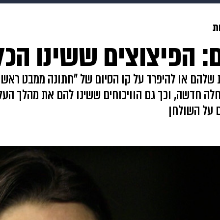
בריאות
HIX
ספורט
כסף
הורים
עיצוב הבית
א
ת
 הפיצוצים ששינו הכל
שים
מתכונים
פרויקטים מיוחדים
ת שלהם או להיפרד על קו הסיום של "חתונה ממבט ראשון
לה חדשה, וכך גם הוויכוחים ששינו להם את מהלך העליל
 על השולחן