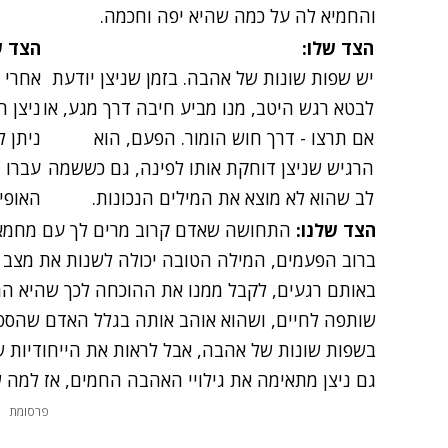
והחמיא לה על כמה שהיא יפה וחכמה.
הצד שלו:
הצד ש
יש שפות שונות של אהבה. בזמן שניצן יודעת
אחרי 
לבטא רגש היטב, מנו מביע חיבה דרך מגע, או
ניצן 
אם תרצו - דרך חוש הומור. הפעם, הוא
ניתן 
הרגיש שניצן דוחקת אותו לפינה, גם כששמה
עברו 
לב שהוא לא מוצא את המילים הנכונות.
האופי
הצד שלנו:
התחושה שאדם קרוב מרים לך עם מחמאה
ברוב הפעמים, המילה הטובה יכולה לשנות את מצב הר
באותם רגעים, לקבל ממנו את ההוכחה לכך שהיא הר
שותפה לחיים, ושהוא אוהב אותה בגלל האדם שהספי
בשפות שונות של אהבה, אבל לראות את הייחודיות ש
גם ניצן מתאימה את גילויי האהבה החמים, אז למה 
פרסומת