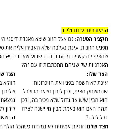
המעורבים: עינת ולירון
תקציר הסערה:
גם אצל הזוג שיצא מאגדת דיסני היו
מפגש הזוגות. עינת נעלבה שלא העבירו אליה את סל
שהציף לה קשיים מהעבר. גם בשבוע שאחרי היא הסת
האנרגיות של שניהם מתכתבות זו עם זה?
הצד שלו:
הצד של
עינת לא חשפה בפניו את הזיכרונות
דווקא ב
שהמשחק הציף, ולכן לירון נשאר מבולבל.
שלירון 
הוא הבין שיש צד גדול שלא מכיר בה, ולכן
נמצאת ו
תהה האם הוא באמת מבין מי ישנה לצידו
לירון ל
בכל לילה?
החששות
הצד שלנו:
זוגיות אמיתית לא נמדדת כשהכל הולך חל