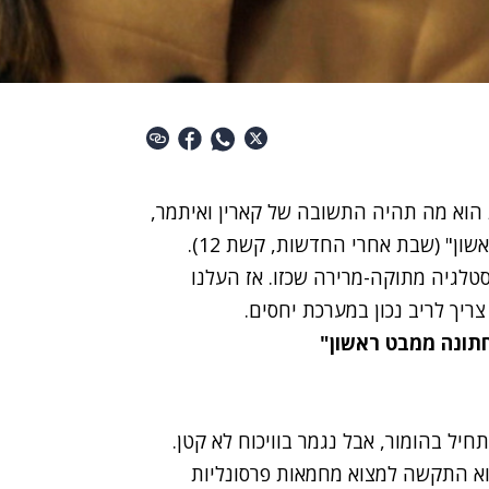
ת הוא מה תהיה התשובה של קארין ואיתמר,
הדס ושי וניצן ומנו בפרק הסיום של "חתונה ממבט ראשון" (שבת אחרי החדשות, קשת 12).
סטלגיה מתוקה-מרירה שכזו. אז העלנו
ריך לריב נכון במערכת יחסים.
תונה ממבט ראשון"
יל בהומור, אבל נגמר בוויכוח לא קטן.
וא התקשה למצוא מחמאות פרסונליות