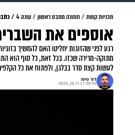
תרבות
צבא וביטחון
makoZ
תכניות קשת
חתונה ממבט ראשון
עונה 4
כתבו
אוספים את השברים:
גאווה
ויוה
משפט
תשעה חוד
רגע לפני שהזוגות יחליטו האם להמשיך בזוגיו
מתוקה-מרירה שכזו. בכל זאת, כל סוף הוא התח
לעשות קצת סדר בבלגן, ולפתוח את כל הקלפים
דור טיטו
פורסם:
26.11.21, 09:55