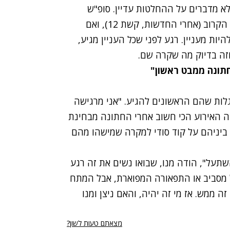
ו לא מדברים על ההחלטות עדיין. סופ"ש
הזוגות של "חתונה ממבט ראשון" ייצא לדרך במוצ"ש הקרוב (אחרי החדשות, קשת 12), ואם
היות מעניין. רגע לפני שכל העניין מגיע,
 וזה בדיוק מה שקרה שם.
תונה ממבט ראשון"
לות שהם הראשונים להגיע. "אני מרגישה
"זה האירוע הכי חשוב אחרי החתונה מבחינת
ו ביניהם על קוד סודי למקרה שמישהו מהם
שתעל", הודה מנו, שבואו נשים את זה רגע
ול מסביב או התפאורה המפוארת, אבל המתח
 ממש. אז מי זה יהיה, והאם ניצן ומנו
מצאתם טעות לשון?