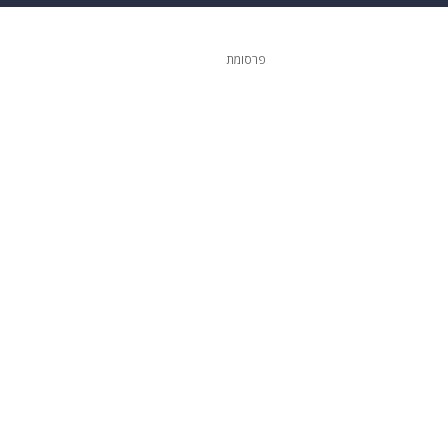
 הבית
אופנה
פרסומת