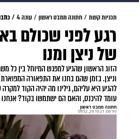
מוזיקה
תרבות
צבא וביטחון
תכניות קשת
חתונה ממבט ראשון
עונה 4
כתבו
רגע לפני שכולם באי
דיגיטל
גאווה
ויוה
משפט
של ניצן ומנו
הזוג הראשון שהגיע למפגש המיוחל בין כל מש
וניצן. בזמן שהם בחנו את התפאורה המפוארת 
להגיע היא עליהם, גילינו מה יהיה הקוד למקרה
עומד להיכנס, והאם הם ישתמשו בקוד? אנחנו
חתונה ממבט ראשון
פורסם:
29.10.21, 09:52