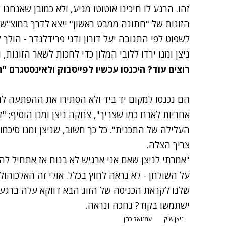
זהו. הרגע לו חיכינו אוטוטו מגיע, ולא כמובן שאנחנ
לשפוט לפי התגובה יעל דורון ודני פרידלנדר - הולך ל
ניצן ומנו ירדו ללובי המלון כדי לחכות לשאר הזוגות,
רוצים עוד? היכנסו עכשיו ל
פייסבוק
ול
אינסטגרם
"ח
הם נכנסו למקום יד ביד ולא הסתירו את ההפתעה לג
אחריות לארח כמו שצריך", צחקה ניצן ומנו הוסיף: 
העלילה של התכנית". כל כך חשוב, שניצן ומנו סיכמ
צריך הצלה.
"אמרתי לניצן שאם אני ארגיש לא בנוח אז אתחיל לה
על השולחן - לא נראה לחוץ בכלל. אולי זה האלכוה
שלנו לקראת הכניסה של הזוג הבא דווקא עלה ברגע זה
ישתמשו בקוד? נחכה ונראה.
ניצן שיק
עמנואל כהן