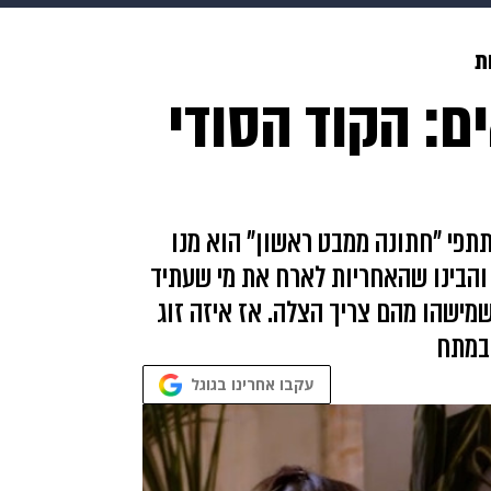
makoZ
בריאות
HIX
ספורט
כסף
הורים
עיצוב
ת
ם: הקוד הסודי
תשעה חודשים
מתכונים
פרויקטים מיוחדים
תתפי "חתונה ממבט ראשון" הוא מנו
והבינו שהאחריות לארח את מי שעתיד
 שמישהו מהם צריך הצלה. אז איזה זוג
 במתח
עקבו אחרינו בגוגל