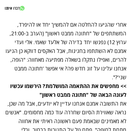
דברו איתנו
אחרי שהגיעו להחלטה אם להמשיך יחד או להיפרד,
המשתתפים של "
חתונה ממבט ראשון
" (הערב ב-21:00,
ערוץ 12
) נפגשו יחד בדירה של אלעד שאמי. אלי ועדי
אמנם לא השתתפו בחגיגות, אבל האקסים דווקא כן הגיעו
להרים, ואפילו נתקלו בשאלה מפתיעה מאחווה: "הופה,
אנחנו עלינו על זוג חדש פה? אי אפשר 'חתונה ממבט
שני'?".
>> מחפשים את ההתאמה המושלמת? הירשמו עכשיו
לעונה הבאה של "חתונה ממבט ראשון"
את התשובה אמנם אנחנו עדיין לא יודעים, אבל מה שכן,
נראה שאווירת הסיום שחררה עוד כמה מחסומים. "אנשים
לא מאמינים שבאמת פעם ראשונה ראיתי את אחווה
מתחת לחופה", פתח טל על התגובות ברחוב, ורלי