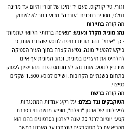
זגורי. טל קורקוס, פעם יד ימינו של זגורי והיום עד מדינה
נמלט,
מסביר בתכנית "עובדה"
מדוע בחר לא לשתוק.
מה קורה
בתיירות
נהג מונית מקלל ונענש:
"מאיפה ברחת? הלוואי שתמות"
-
כך "איחל" נהג מונית בחיפה לנוסע שהרגיז אותו
, כי
ביקש להפעיל מונה. נסיעה קצרה בתוך העיר הספיקה
להלהיט את היצרים במונית, ונהג המונית אף איים
שירביץ לנוסע. אותו נהג לא מנומס נפרד מהרישיון לעסוק
בתחום בשנתיים הקרובות, ושילם לנוסע 1,500 שקלים
כפיצוי.
מה קורה
ברשת
הטוקבקים נגד בצלם:
על רקע עמדות המתנגדות
לפעילותו של ארגון "בצלם", מופיע מנשה נוי
בסדרת
קטעי יוטיוב
לרגל 20 שנה לארגון בסרטונים בהם הוא
מקריא את כל הטוקבקים שנכתבו על הארגון במשך