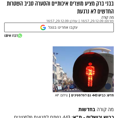
בבני ברק מציע מוצרים איכותיים והסערה סביב השטרות
החדשים לא נרגעת
מה קורה
פורסם:
29.12.09, 16:57
|
עודכן:
29.12.09, 16:57
עקבו אחרינו בגוגל
דברו איתנו
חדש: כביש 443 גם לפלסטינים
|
צילום: AP
מה קורה
בחדשות
כביש ירושלים - ת"א:
443 נפתח לתנועת פלסטינים
,