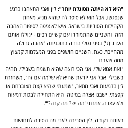
"היא לא הייתה מסוגלת יותר":
לין ואבי התאהבו ברגע
שנפגשו, אבל הוא לא סיפר לה שהוא מגיע מאחת
הקהילות הסודיות בישראל. איש לא ציפה לסיפור האהבה
הזה, והשניים שהתמודדו עם קשיים רבים - יגוללו אותם
הערב (ג') בפני נסלי ברדה בתוכניתה "אהבה גדולה
מהחיים". כעת, השניים חושפים בפני המצלמות קמצוץ
ממה שעברו.
"זאת אמא שלי, אני הכי רוצה שהיא תשמח בשבילי, תהיה
בשבילי. אבל אני יודעת שהיא לא שלמה עם זה", משחזרת
לין בדמעות ואבי מתאר, "שמעתי שהיא קצת מצוברחת אז
קפצתי. ישבנו אצלה במיטה, היא התחילה לבכות דמעות
ולא עצרה. אמרתי 'מה יש? מה קרה?'".
באותה נקודה, לין הסבירה לאבי מה הסיבה לתחושות