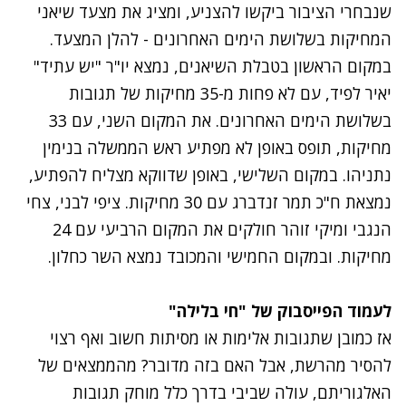
שנבחרי הציבור ביקשו להצניע, ומציג את מצעד שיאני
המחיקות בשלושת הימים האחרונים - להלן המצעד.
במקום הראשון בטבלת השיאנים, נמצא יו"ר "יש עתיד"
יאיר לפיד, עם לא פחות מ-35 מחיקות של תגובות
בשלושת הימים האחרונים. את המקום השני, עם 33
מחיקות, תופס באופן לא מפתיע ראש הממשלה בנימין
נתניהו. במקום השלישי, באופן שדווקא מצליח להפתיע,
נמצאת ח"כ תמר זנדברג עם 30 מחיקות. ציפי לבני, צחי
הנגבי ומיקי זוהר חולקים את המקום הרביעי עם 24
מחיקות. ובמקום החמישי והמכובד נמצא השר כחלון.
לעמוד הפייסבוק של "חי בלילה"
אז כמובן שתגובות אלימות או מסיתות חשוב ואף רצוי
להסיר מהרשת, אבל האם בזה מדובר? מהממצאים של
האלגוריתם, עולה שביבי בדרך כלל מוחק תגובות