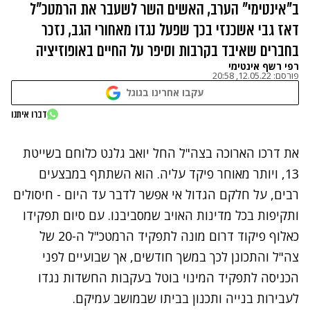
ב"אינטימי" הערב, האשים השר לשעבר את הרמטכ"ל
דאז גבי אשכנזי בכך שפעל נגדו מאחורי הגב, נזכר
בחברים שאיבד בקרבות וסיפר על החיים באופוזיציה
רפי רשף אינטימי
פורסם:
12.05.22, 20:58
עקבו אחרינו בגוגל
נתקלנו בבעיה
דברו איתנו
נסה שוב
את דרכו הארוכה בצה"ל החל יואב גלנט כלוחם בשייטת
13, ויותר מאוחר פיקד עליה. הוא השתתף במבצעים
רבים, על חלקם הגדול אי אפשר לדבר עד היום - חיסולים
ותקיפות בכל מדינות האויב שמסביבנו. עם סיום תפקידו
כאלוף פיקוד דרום מונה לתפקיד הרמטכ"ל ה-20 של
צה"ל והתכונן לכך במשך חודשים, אך שבועיים לפני
הכניסה לתפקיד המינוי בוטל בעקבות החשדות נגדו
לעבירות בנייה ותכנון בביתו שבמושב עמיקם.