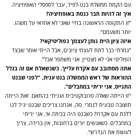
עם הקמת ממשלת בנט-לפיד, עבר לספסלי האופוזיציה.
איך זה להיות חבר כנסת באופוזיציה?
"זו התקופה הראשונה בחיי שאני לא אחראי על משהו.
יותר משעמם".
איזה ציון היית נותן לעצמך כפוליטיקאי?
"גמרתי כבר לתת לעצמי ציונים, אבל הייתי אומר שבצד
הפוליטי אני לא מצטיין. אני משתפר אבל".
אתה מסתובב עם אקדח עלייך. כשנשאלת אם זה בגלל
ההוראות של ראש הממשלה בנט ענית, "לפני שבנט
התגייס, אני יריתי במחבלים".
"זו הייתה שאלה פרובוקטיבית ועניתי בהתאם. זאת הייתה
תשובה טבעית לגמרי. מה, אנחנו צריכים שבנט יגיד לנו
ללכת עם אקדח? כשבנט היה בכיתה א', אני יריתי
במחבלים. כשאנשים יורים ברחובות, אין ברירה, צריך
לעשות את הנדרש".