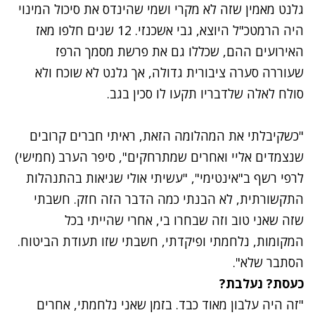
גלנט מאמין שזה לא מקרי ושמי שהינדס את סיכול המינוי
היה הרמטכ"ל היוצא, גבי אשכנזי. 12 שנים חלפו מאז
האירועים ההם, שכללו גם את פרשת מסמך הרפז
שעוררה סערה ציבורית גדולה, אך גלנט לא שוכח ולא
סולח לאלה שלדבריו תקעו לו סכין בגב.
"כשקיבלתי את המהלומה הזאת, ראיתי חברים קרובים
שנצמדים אליי ואחרים שמתרחקים", סיפר הערב (חמישי)
לרפי רשף ב"אינטימי", "עשיתי אולי שגיאות בהתנהלות
התקשורתית, לא הבנתי כמה הדבר הזה חזק. חשבתי
שזה שאני טוב וזה שבחרו בי, אחרי שהייתי בכל
המקומות, נלחמתי ופיקדתי, חשבתי שזו תעודת הביטוח.
הסתבר שלא".
כעסת? נעלבת?
"זה היה עלבון מאוד כבד. בזמן שאני נלחמתי, אחרים