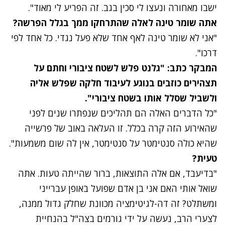
ישבו מאחורה ונעצו לי סכין בגב. זה הפריע לי מאוד".
אתה שומר טינה לאלה שהתרחקו ממך בגלל הפרשה?
"אני לא שומר טינה לאף אחד שלא פעל נגדי. כל אחד לפי
דרכו".
המבקר כתב: "גלנט פלש לשטח ציבורי וחתם על
תצהירים כוזבים בנוגע לעיבוד חלקה שפלש אליה
ולשביל שסלל אותו בשטח ציבורי".
"כל הדברים האלה הם תהליכים שנפתרו שנים לפני
שהאירוע הזה קרה בכלל. זו העלאה באוב של פרשייה
שהיא כולה סנטימטר על סנטימטר, אין לה שום משמעות".
טעית?
"בדיעבד, אם אלה התוצאות, ברור שהייתה טעות. אתה
שואל אותי האם אני בן אדם שפועל באופן עברייני
ומשתלט? זה דה-לגיטימציה מכוונת שחלק גדול ממנה,
לצערי הרב, נעשה על ידי גורמים בצה"ל בהנחיית