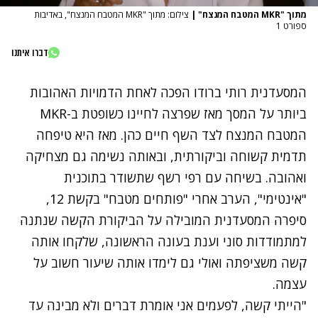
מתוך "MKR המטבח המנצח"
|
צילום: מתוך "MKR המטבח המנצח", באדיבות
ספורט 1
דברו איתנו
המסעדנית רותי ברודו הפכה לאחת הדמויות האהובות
ביותר על המסך מאז שפרצה לחיינו כשופטת ב-MKR
המטבח המנצח לצד השף חיים כהן. מאז היא טיפחה
תדמית קשוחה וביקורתית, ובאותה נשימה גם מצחיקה
ואהובה. בשיחה עם רפי רשף שתשודר בתוכנית
"אינטימי", הערב אחרי "פותחים מטבח" בקשת 12,
סיפרה המסעדנית המובילה על הביקורת הקשה שנתנה
למתמודדות סוני וענת בעונה הראשונה, שלקחו אותה
קשה משציפתה ואולי גם לימדו אותה שיעור חשוב על
עצמה.
"הייתי קשה, לפעמים אני אומרת דברים ולא מבינה עד