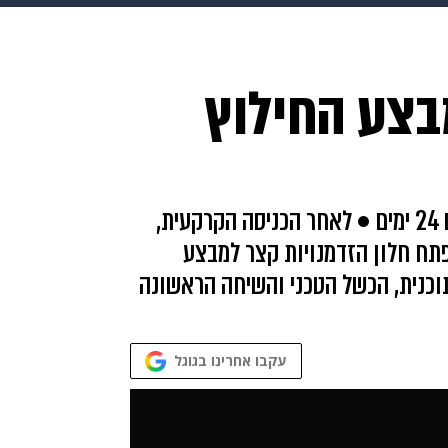
HIX
ספורט
כסף
הורים
עיצוב הבית
אופנה
די
בצע החילוץ
תכונים
פרויקטים מיוחדים
התצפיתנית מבסיס נחל עוז הוחזקה בידי חמאס 24 ימים • לאחר הכניסה הקרקעית,
פתח חלון הזדמנויות קצר למבצע
וכנית, הכשל הטכני והשיחה הראשונה
עקבו אחרינו בגוגל