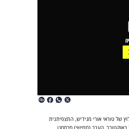
ה
 של טוראי אורי מגידיש, התצפיתנית
מבסיס נחל עוז שנחטפה בידי מחבלי חמאס בבוקר 7 באוקטובר. הערב (חמישי) פרסמנו