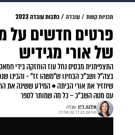
צבא וביטחון
makoZ
בריאות
תכניות קשת
עובדה
כתבות עובדה 2023
פרטים חדשים על מ
ויוה
משפט
תשעה חודשים
מ
של אורי מגידיש
בצה"ל ושב"כ הבחינו ש"משהו זז" - והבינו שנ
שיחזיר את אורי הביתה • המידע ששינה את הת
עם מטה השב"כ – כל מה שמותר לספר
אילנה דיין
עובדה
פורסם:
02.11.23, 21:58