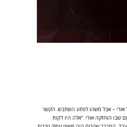
 אורי – אבל משהו לפתע השתבש. הקשר
שבו הוחזקה אורי. "אלה היו דקות
יעבד, התברר שהכוח היה פשוט עסוק טכנית