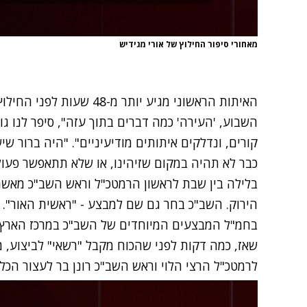
מאחורי סיפור החילוץ של אורי מגידיש
האיתות הראשוני מגיע יותר 
השבוע, 'העירה' כמה דברים בתוך עזה", סיפר לנו גו
קורים, ונדלקים איתותים מודיעיניים". "היה ברור שי
כבר לא תהיה במקום שזיהינו, או שלא תתאפשר פעולה
בלילה בין שבת לראשון הרמטכ"ל וראש השב"כ מאשר
הירוק. השב"כ בחר גם שם למבצע - "ראשית האור".
בחמ"ל המבצעים המיוחדים של השב"כ במרכז הארץ, 
שאז, כמה דקות לפני שהכוח מקבל "רשאי" לביצוע, 
לרמטכ"ל הרצי הלוי וראש השב"כ רונן בר לעצור הכל.