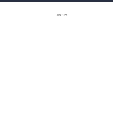
גיטל
גאווה
פרסומת