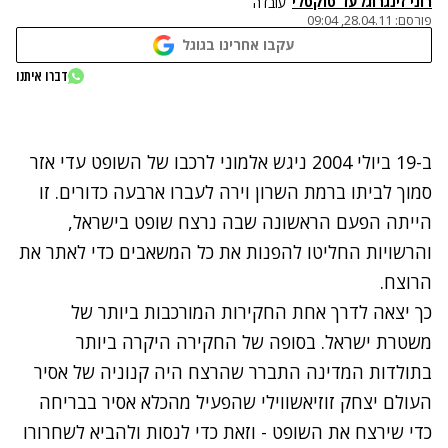
רוני זינגר
ו
גלעד טוקטלי
עובדה
פורסם:
28.04.11, 09:04
עקבו אחרינו בגוגל
נתקלנו בבעיה
דברו איתנו
נסה שוב
ב-19 ביולי 2004 ניגש אלמוני לרכבו של השופט עדי אזר
סמוך לביתו ברמת השרון וירה לעברו ארבעה כדורים. זו
הייתה הפעם הראשונה שבה נרצח שופט בישראל,
והרשויות החליטו להפנות את כל המשאבים כדי לאתר את
הרוצח.
כך יצאה לדרך אחת החקירות המורכבות ביותר של
משטרת ישראל. בסופה של החקירה היקרה ביותר
בתולדות המדינה התברר שהרצח היה קנוניה של אסיר
העולם יצחק זוזיאשווילי שהפעיל מהכלא אסיר בבריחה
כדי שירצח את השופט - וזאת כדי לנסות ולהביא לשחרורו