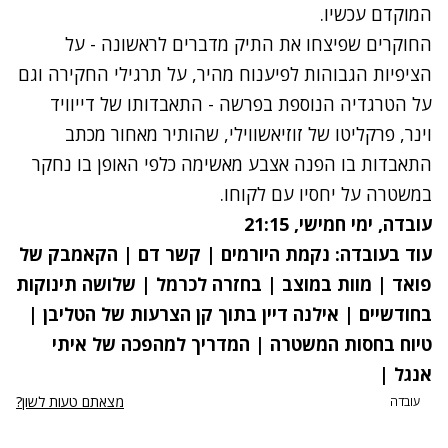
המוקדם עכשיו.
החוקרים שפיצחו את התיק מדברים לראשונה - על
הציפיות הגבוהות לפיענוח מהיר, על תרגילי החקירה וגם
על הטרגדיה הנוספת בפרשה - התאבדותו של דייוויד
וינר, פרקליטו של זוזיאשווילי, שהותיר מאחור מכתב
התאבדות בו הפנה אצבע מאשימה כלפי האופן בו נחקר
במשטרה על יחסיו עם לקוחו.
עובדה, ימי חמישי, 21:15
עוד בעובדה:
נקמת היורמים
|
קשר דם
|
הקאמבק של
פואד
|
מוות במוצב
|
בחזרה לכרמל
|
שלושה תינוקות
בחודשיים
|
אילנה דיין בתוך קן הצרעות של הטליבן
|
טיוח בחסות המשטרה
|
המדריך למהפכה של איתי
אנגל
|
מצאתם טעות לשון?
עובדה