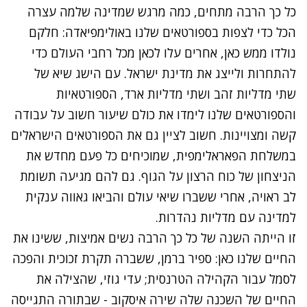
כל כך הרבה מתחים, כמה מרגש שמדינה שלמה עצרה
הכל כדי לצפות בספורטאים שלנו באולימפיאדה: חלקם
נולדו ממש כאן, אחרים עלו לכאן מכל רחבי העולם כדי
להתחרות ולייצג את מדינת ישראל. עם הישג שיא של
שתי מדליות זהב ושתי מדליות ארד, הספורטאיות
והספורטאים שלנו לימדו את כולם שיעור חשוב על עבודה
קשה ומצויינות. חשוב לציין גם את הספורטאים הישראלים
במשלחת הפאראלימפית, שמוכיחים כל פעם מחדש את
הניצחון של כוח הרצון על הגוף. גם להם מגיעה תשומת
לב ראויה, אחרי ששברו שיאי עולם והביאו גאווה ענקית
למדינה עם מדליות נהדרות.
זו הייתה השנה של כל כך הרבה נשים אמיצות, ששינו את
החיים שלנו כאן: ספיר ברמן, ששברה תקרת זכוכית והפכה
לסמל עבור הקהילה הטרנסית; עדי גוזי, שהצילה את
החיים של השכנה שלה שירה איסקוב - שבתורה התגייסה