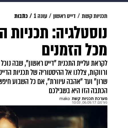
מוזיקה
תרבות
צבא וביטחון
תכניות קשת
דייט ראשון
עונה 1
כתבות
נוסטלגיה: תכניות הד
דיגיטל
גאווה
ויוה
משפט
מכל הזמנים
לקראת עליית התכנית "דייט ראשון", שבה נוכל 
ורווקות, צללנו אל ההיסטוריה של תכניות הדייט
שרון" ועד "אהבה עיוורת", אם כל השבוע חיפשת
הכתבה הזו היא בשבילכם
מערכת תכניות קשת
mako
פורסם:
06.09.17, 10:03