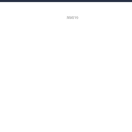
 הבית
אופנה
פרסומת