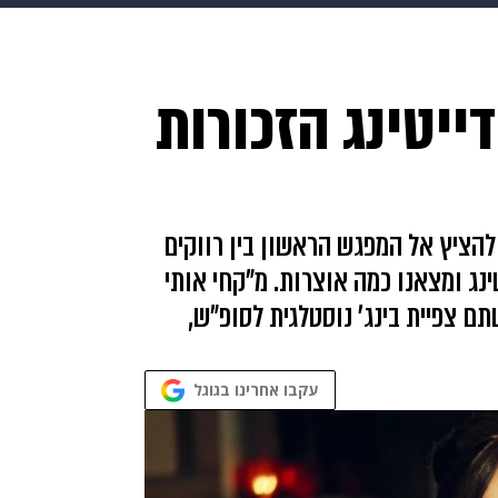
makoZ
בריאות
HIX
ספורט
כסף
הורים
עיצוב
ייטינג הזכורות
תשעה חודשים
מתכונים
פרויקטים מיוחדים
להציץ אל המפגש הראשון בין רווקים
ינג ומצאנו כמה אוצרות. מ"קחי אותי
ם צפיית בינג' נוסטלגית לסופ"ש,
עקבו אחרינו בגוגל