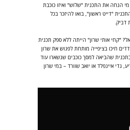
, מי הנחה את התכנית "שלוש" ואיזו כוכבת
נית "דייט ראשון", בואו להיזכר בכל
 דביק.
ל? "קחי אותי שרון" הייתה ללא ספק תכנית
כבשה את הישראלים של 2003. 15 מתמודדים חיכו בציפייה מותחת לפגוש את שרון
בתכנית שהביאה למסך כוכבים שנשארו עוד
 גדי איינפלד או יואב שוורד – במי שרון