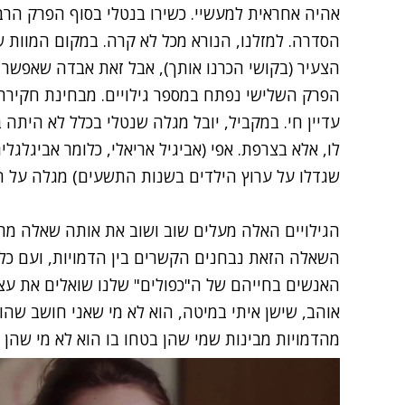
אהיה אחראית למעשיי. כשירו בנטלי בסוף הפרק הרב
הסדרה. למזלנו, הנורא מכל לא קרה. במקום המוות ש
הצעיר (בקושי הכרנו אותך), אבל זאת אבדה שאפשר
הפרק השלישי נפתח במספר גילויים. מבחינת חקירת 
עדיין חי. במקביל, יובל מגלה שנטלי בכלל לא היתה 
לו, אלא בצרפת. אפי (אביגיל אריאלי, כלומר אביגלגל
שגדלו על ערוץ הילדים בשנות התשעים) מגלה על הר
הגילויים האלה מעלים שוב ושוב את אותה שאלה מרכזי
השאלה הזאת נבחנים הקשרים בין הדמויות, ועם כל
האנשים בחייהם של ה"כפולים" שלנו שואלים את עצמ
אוהב, שישן איתי במיטה, הוא לא מי שאני חושב שה
מהדמויות מבינות שמי שהן בטחו בו הוא לא מי שהן 