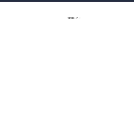
 הבית
אופנה
פרסומת