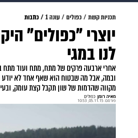
מוזיקה
תרבות
צבא וביטחון
תכניות קשת
כפולים
עונה 1
כתבות
יוצרי "כפולים" היק
דיגיטל
גאווה
ויוה
משפט
לנו במגי
אחרי ארבעה פרקים של מתח, מתח ועוד מתח ב"
ובמה, אבל מה שבטוח הוא שאף אחד לא יודע במ
מקווה שהדמות של שון תקבל קצת עומק, ובעי
מאיה רומן
כפולים
פורסם:
05.11.15, 10:53