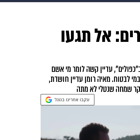
makoZ
בריאות
HIX
ספורט
כסף
הורים
עיצוב
רים: אל תגעו
תשעה חודשים
מתכונים
פרויקטים מיוחדים
כפולים", עדיין קשה לומר מי אשם
י לבטוח. מאיה רומן עדיין חושדת,
קר שמחה שנטלי לא מתה
עקבו אחרינו בגוגל