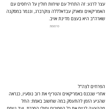
עצר לרגע: זה התחיל עם שיחות חולין על היחסים עם
האמריקאים ומארק עבדאלללה צוקרברג, ונגמר במסקנה
שארה"ב היא בעצם מדינת אויב.
פרסומת
נתקלנו בבעיה
הפרחים לצה"ל
אחרי שנכנס באמריקאים והטריף את רוב נוסעיו, כנראה
נסה שוב
שהגיע הזמן להתעסק במה שחשוב באמת: החל
מההצעה לגייס את כל הפסיכים וחולי הסכרת, ועד גיוסם