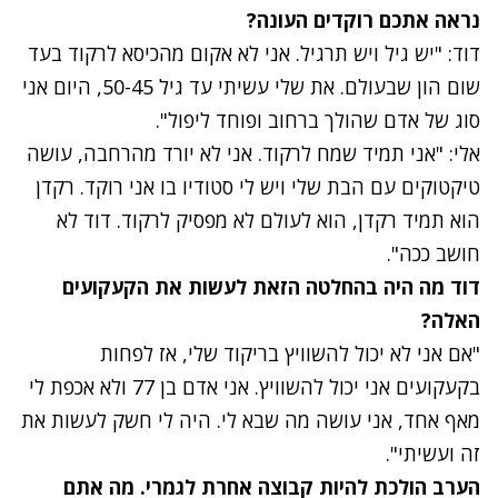
נתקלנו בבעיה
נראה אתכם רוקדים העונה?
נסה שוב
דוד: "יש גיל ויש תרגיל. אני לא אקום מהכיסא לרקוד בעד
שום הון שבעולם. את שלי עשיתי עד גיל 50-45, היום אני
סוג של אדם שהולך ברחוב ופוחד ליפול".
אלי: "אני תמיד שמח לרקוד. אני לא יורד מהרחבה, עושה
טיקטוקים עם הבת שלי ויש לי סטודיו בו אני רוקד. רקדן
הוא תמיד רקדן, הוא לעולם לא מפסיק לרקוד. דוד לא
חושב ככה".
דוד מה היה בהחלטה הזאת לעשות את הקעקועים
האלה?
"אם אני לא יכול להשוויץ בריקוד שלי, אז לפחות
בקעקועים אני יכול להשוויץ. אני אדם בן 77 ולא אכפת לי
מאף אחד, אני עושה מה שבא לי. היה לי חשק לעשות את
זה ועשיתי".
הערב הולכת להיות קבוצה אחרת לגמרי. מה אתם