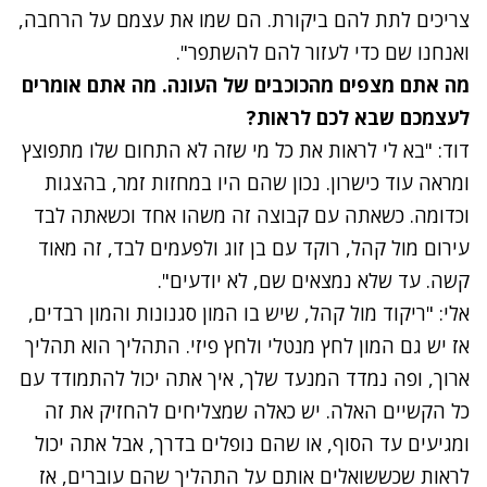
צריכים לתת להם ביקורת. הם שמו את עצמם על הרחבה,
ואנחנו שם כדי לעזור להם להשתפר".
מה אתם מצפים מהכוכבים של העונה. מה אתם אומרים
לעצמכם שבא לכם לראות?
דוד: "בא לי לראות את כל מי שזה לא התחום שלו מתפוצץ
ומראה עוד כישרון. נכון שהם היו במחזות זמר, בהצגות
וכדומה. כשאתה עם קבוצה זה משהו אחד וכשאתה לבד
עירום מול קהל, רוקד עם בן זוג ולפעמים לבד, זה מאוד
קשה. עד שלא נמצאים שם, לא יודעים".
אלי: "ריקוד מול קהל, שיש בו המון סגנונות והמון רבדים,
אז יש גם המון לחץ מנטלי ולחץ פיזי. התהליך הוא תהליך
ארוך, ופה נמדד המנעד שלך, איך אתה יכול להתמודד עם
כל הקשיים האלה. יש כאלה שמצליחים להחזיק את זה
ומגיעים עד הסוף, או שהם נופלים בדרך, אבל אתה יכול
לראות שכששואלים אותם על התהליך שהם עוברים, אז