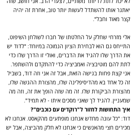
לא יכול לתת לו יותר משתיים, לצערי הרב. אני חושב שזה
יאתגר אותו להשתדל לעשות יותר טוב, אחרת זה יהיה
קצר מאוד וחבל".
נתקלנו בבעיה
אלי מזרחי שחלק על החלטתו של חברו לשולחן השיפוט,
נסה שוב
התייחס גם הוא לבחירת הציון הנמוכה במיוחד: "לדוד יש
את הדרך שלו להגיד את הדברים, ואולי זו הדרך שלו כדי
לתת להם מוטיבציה ואמביציה כדי להתקדם ולהשתפר.
אני קצת פחות בגישה הזאת, אבל זה אני וזה דוד, בשביל
זה כל אחד בא מהדיסיפלינה שלו, מהצורת ההגשה שלו,
מהצורת הביקורת שלו. זה מה שזה הופך את זה, וזה מה
שמעניין. להגיד לך שאני מסכים איתו - לא תמיד".
איך
התחושות לחזור ל"רוקדים עם כוכבים"?
דוד: "כל עונה מחדש אנחנו מופתעים מהקאסט. אנחנו לא
מכירים חצי מהאנשים כי אנחנו לא חלק מהביצה, אבל יש