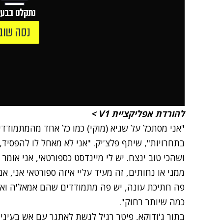
נתקלנו בבעי
נסה שוב
להורדת אפליקציית V1 >
"אני מסתכל על שגיא (מוקי) כמו כל אחד מהמתמודדי
בתחרויות", שיתף פלצ'יק. "אני לא מאחל לו להפסיד,
ושהכי טוב ינצח. יש לי מיינדסט כספורטאי, אני אומ
ממני או נחותים, זה מעיד עליי איזה ספורטאי אני, א
פה חתיכת עונה, יש פה מתמודדים שהם אמאל'ה ואבא
כמה שיותר רחוק".
בתור ג'ודוקא, פיטר רגיל לגשת לאתגר עם אש בעיניי