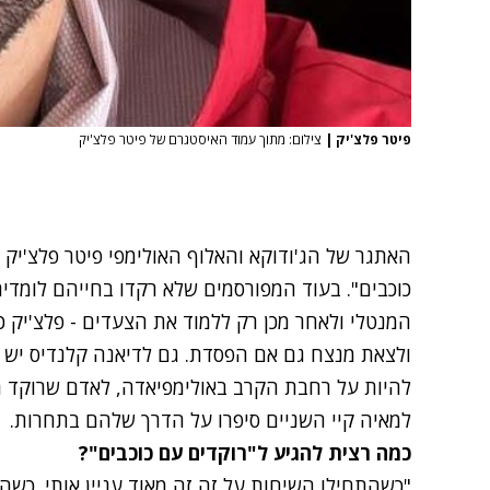
פיטר פלצ'יק
|
צילום: מתוך עמוד האיסטגרם של פיטר פלצ'יק
האתגר של הג'ודוקא והאלוף האולימפי פיטר פלצ'יק
כוכבים". בעוד המפורסמים שלא רקדו בחייהם לומדי
המנטלי ולאחר מכן רק ללמוד את הצעדים - פלצ'יק כ
ולצאת מנצח גם אם הפסדת. גם לדיאנה קלנדיס יש א
להיות על רחבת הקרב באולימפיאדה, לאדם שרוקד רו
למאיה קיי השניים סיפרו על הדרך שלהם בתחרות.
כמה רצית להגיע ל"רוקדים עם כוכבים"?
"כשהתחילו השיחות על זה זה מאוד עניין אותי. כש