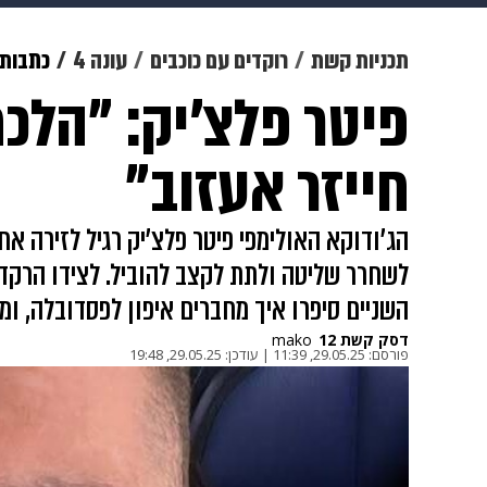
צבא וביטחון
makoZ
בריאות
תכניות קשת
רוקדים עם כוכבים
עונה 4
כתבות
פיטר פלצ'יק: "הלכ
ויוה
משפט
תשעה חודשים
מ
חייזר אעזוב"
הג'ודוקא האולימפי פיטר פלצ'יק רגיל לזירה א
לשחרר שליטה ולתת לקצב להוביל. לצידו הרקדני
השניים סיפרו איך מחברים איפון לפסדובלה, ו
דסק קשת 12
mako
פורסם:
29.05.25, 11:39
|
עודכן:
29.05.25, 19:48