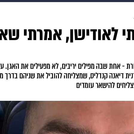
HIX
ספורט
כסף
הורים
עיצוב הבית
אופנה
די
תי לאודישן, אמרתי שא
תכונים
פרויקטים מיוחדים
חרת - אחת שבה מפילים יריבים, לא מפעילים את האגן. ע
ת דיאנה קנדליס, שמצליחה להוביל את שניהם בדרך מבטי
מצליחים להישאר עומדים