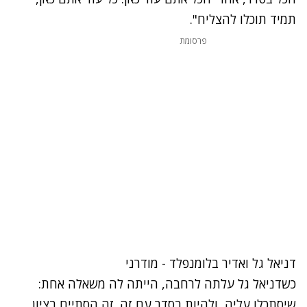
תמיד תוכלו להצליח".
פרסומת
נתקלנו בבעיה
דניאל גל ואדיר בלומנפלד - מודרני
נסה שוב
כשדניאל גל עלתה לרחבה, הייתה לה משאלה אחת:
שיסתכלו עליה, ולהיות בסדר עם זה. זה הסתיים בציון