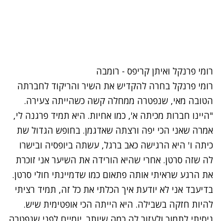
נתקלנו בבעיה
רומי פרנקל ואיתן קריפס - רומבה
נסה שוב
רומי פרנקל בחרה להקדיש את השיר והריקוד לחברתה
הטובה מאי, שנפטרה ממחלה קשה כשהייתה צעירה.
"היינו חברות מכיתה א', כמו אחיות. היא תמיד פרגנה לי,
אמרה שאני הכי יפה ורצתה שאדגמן. בחופש הגדול שת
כיתה ו' היא הרגישה כאב ברגל, עשתה ביופסיה ובישרו
לה שזה סרטן. אחרי שהיא הורידה את השיער אני זוכרת
את הרגע שראיתי אותה פתאום כמו שדמיינתי חולי סרטן.
בדיעבד אני לא יודעת איך הכלתי את כל זה, תמיד רציתי
להיות חזקה בשבילה. היא הייתה הכי אופטימית שיש.
ניסיתי לתמוך ולעזור לה כמה שיותר. יומיים לפני שנפטרה