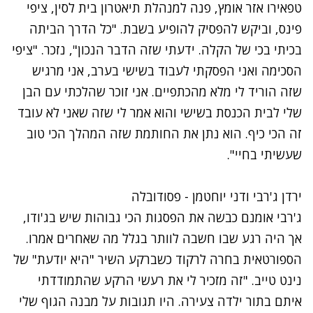
טפאירו אזר אומץ, פנה למנהלת תיאטרון בית לסין, ציפי
פינס, וביקש להפסיק להופיע בשבת. "כל הדרך הביתה
בכיתי בכי של הקלה. ידעתי שזה הדבר הנכון", נזכר. "ציפי
הסכימה ואני הפסקתי לעבוד בשישי בערב, אני מרגיש
שזה הוריד לי מלא מהכתפיים. אני זוכר שהלכתי עם הבן
שלי לבית הכנסת בשישי והוא אמר לי שזה שאני לא עובד
זה הכי כיף. הוא נתן את החותמת שזה המהלך הכי טוב
שעשיתי בחיי".
נתקלנו בבעיה
ירדן ג'רבי ודני יוחטמן - פסודובלה
נסה שוב
ג'רבי אומנם כבשה את הפסגות הכי גבוהות שיש בג'ודו,
אך היה רגע שבו חשבה לוותר בגלל מה שאחרים אמרו.
הספורטאית בחרה לרקוד כשברקע השיר "היא יודעת" של
נינט טייב. "זה מזכיר לי את רעשי הרקע שהתמודדתי
איתם בתור ילדה צעירה. היו תגובות על מבנה הגוף שלי