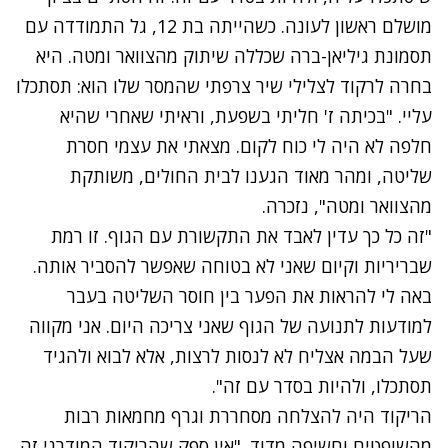
מושלם ראשון לעונה. כשהייתה בת 12, גל התמודדה עם
תסמונת גיליאן-ברה שכללה שיתוק מהצוואר ומטה. היא
בחרה לרקוד לצלילי שיר צרפתי שהמסר שלו הוא: תסתכלו
עליי. "בכיתה ז' חליתי בשפעת, וראיתי שאחרי שהיא
חלפה לא היה לי כוח לקום. מצאתי את עצמי חסרת
שליטה, ומהר מאוד הגענו לבית החולים, משותקת
מהצוואר ומטה", נזכרה.
"זה כל כך עדין לאבד את התקשורת עם הגוף. זו רמת
שבריריות וקיום שאני לא בטוחה שאפשר להסביר אותה.
באה לי להראות את הפער בין חוסר השליטה בעבר
למודעות לתנועה של הגוף שאני צריכה היום. אני מקווה
שעל הבמה אצליח לא לנסות לרצות, אלא לבוא ולהגיד
תסתכלו, ולהיות בסדר עם זה".
הריקוד היה להצלחה מסחררת וגרף מחמאות רבות
מהשופטים וחשיפה מדוד. "אין ספק שהריקוד המודרני זה