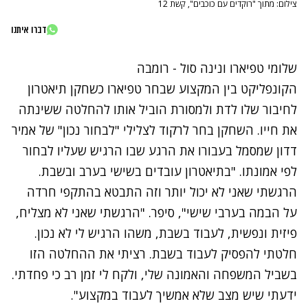
צילום: מתוך "רוקדים עם כוכבים", קשת 12
דברו איתנו
שלומי טפיארו ונינה סול - רומבה
הקונפליקט בין המקצוע שבחר טפיארו כשחקן תיאטרון
לחיבור שלו לדת ולמסורת הוביל אותו להחלטה ששינתה
את חייו. השחקן בחר לרקוד לצלילי "לבחור נכון" של אמיר
דדון שמסמל בעבורו את הרגע שבו הרגיש שעליו לבחור
לפי אמונתו. "בתיאטרון עובדים בשישי בערב ובשבת.
הרגשתי שאני לא יכול יותר וזה התבטא בהתקפי חרדה
על הבמה בערבי שישי", סיפר. "הרגשתי שאני לא מצליח,
פיזית ונפשית, לעבוד בשבת, משהו הרגיש לי לא נכון.
חלטתי להפסיק לעבוד בשבת. רציתי את ההחלטה הזו
בשביל המשפחה והאמונה שלי, ולקח לי זמן רב כי פחדתי.
ידעתי שיש מצב שלא אמשיך לעבוד במקצוע".