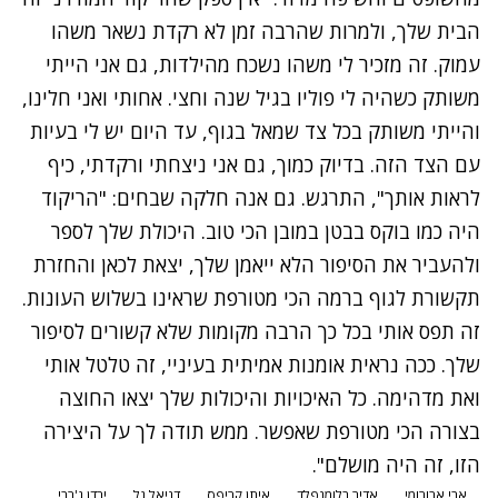
הבית שלך, ולמרות שהרבה זמן לא רקדת נשאר משהו
עמוק. זה מזכיר לי משהו נשכח מהילדות, גם אני הייתי
משותק כשהיה לי פוליו בגיל שנה וחצי. אחותי ואני חלינו,
והייתי משותק בכל צד שמאל בגוף, עד היום יש לי בעיות
עם הצד הזה. בדיוק כמוך, גם אני ניצחתי ורקדתי, כיף
לראות אותך", התרגש. גם אנה חלקה שבחים: "הריקוד
היה כמו בוקס בבטן במובן הכי טוב. היכולת שלך לספר
ולהעביר את הסיפור הלא ייאמן שלך, יצאת לכאן והחזרת
תקשורת לגוף ברמה הכי מטורפת שראינו בשלוש העונות.
זה תפס אותי בכל כך הרבה מקומות שלא קשורים לסיפור
שלך. ככה נראית אומנות אמיתית בעיניי, זה טלטל אותי
ואת מדהימה. כל האיכויות והיכולות שלך יצאו החוצה
בצורה הכי מטורפת שאפשר. ממש תודה לך על היצירה
הזו, זה היה מושלם".
נתקלנו בבעיה
אבי אבורומי
אדיר בלומנפלד
איתן קריפס
דניאל גל
ירדן ג'רבי