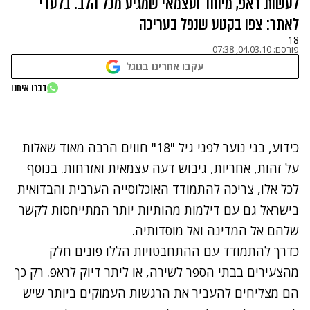
לעשות ראפ, מיוחד ועצמאי שמגיע מכל הלב. בלעדי
לאתר: צפו בקטע שנפל בעריכה
18
פורסם:
04.03.10, 07:38
עקבו אחרינו בגוגל
נתקלנו בבעיה
דברו איתנו
נסה שוב
כידוע, בני נוער לפני גיל "18" חווים הרבה מאוד שאלות
על זהות, אחריות, גיבוש דעה עצמאית ואזרחות. בנוסף
לכל אלו, צריכה להתמודד האוכלוסייה הערבית והבדואית
בישראל גם עם דילמות מהותיות יותר המתייחסות לקשר
שלהם אל המדינה ואל מוסדותיה.
כדרך להתמודד עם ההתחבטויות הללו פונים חלק
מהצעירים בבתי הספר לשירה, או ליתר דיוק לראפ. רק כך
הם מצליחים להעביר את הרגשות העמוקים ביותר שיש