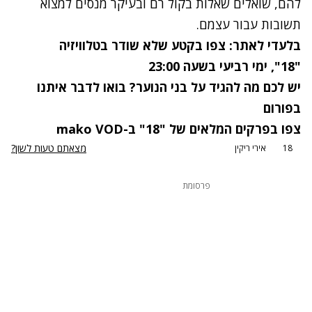
להם, שואלים שאלות בקול רם ובעיקר מנסים למצוא
תשובות עבור עצמם.
בלעדי לאתר: צפו בקטע שלא שודר בטלוויזיה
"18", ימי רביעי בשעה 23:00
יש לכם מה להגיד על בני הנוער? בואו לדבר איתנו
ב
פורום
צפו ב
פרקים המלאים של "18"
ב-mako VOD
מצאתם טעות לשון?
18
אירי ריקין
פרסומת