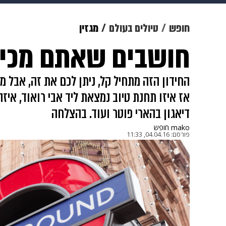
תרבות
צבא וביטחון
makoZ
חופש
טיולים בעולם
מגזין
חושבים שאתם מכירי
גאווה
ויוה
משפט
תשעה חוד
החידון הזה מתחיל קל, ניתן לכם את זה, אבל מ
אז איזו תחנת טיוב נמצאת ליד אבי רואוד, איז
דיאגון בהארי פוטר ועוד. בהצלחה
mako חופש
פורסם:
04.04.16, 11:33