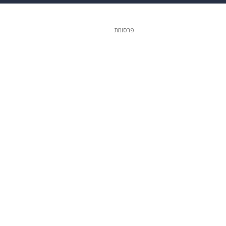
ופנה
דיגיטל
פרסומת