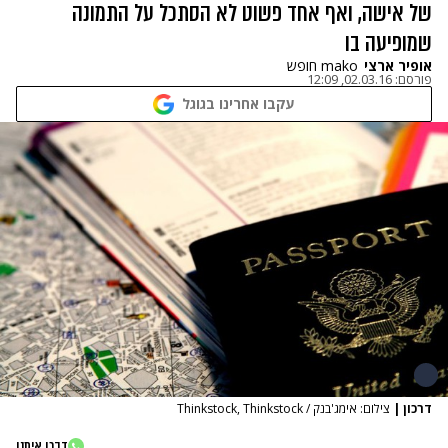
של אישה, ואף אחד פשוט לא הסתכל על התמונה
שמופיעה בו
אופיר ארצי
mako חופש
פורסם:
02.03.16, 12:09
עקבו אחרינו בגוגל
דרכון
|
צילום: אימג'בנק / Thinkstock, Thinkstock
דברו איתנו