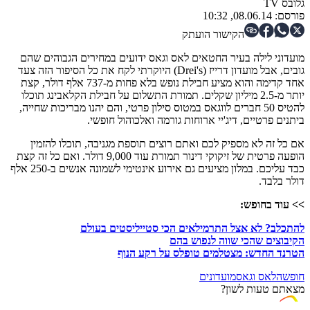
גלובס TV
פורסם:
08.06.14, 10:32
הקישור הועתק
מועדוני לילה בעיר החטאים לאס וגאס ידועים במחירים הגבוהים שהם
גובים, אבל מועדון דרייז (Drei's) היוקרתי לקח את כל הסיפור הזה צעד
אחד קדימה והוא מציע חבילת נופש בלא פחות מ-737 אלף דולר, קצת
יותר מ-2.5 מיליון שקלים. תמורת התשלום על חבילת הקלאבינג תוכלו
להטיס 50 חברים לווגאס במטוס סילון פרטי, והם יהנו מבריכות שחייה,
ביתנים פרטיים, דיג'יי ארוחות גורמה ואלכוהול חופשי.
אם כל זה לא מספיק לכם ואתם רוצים תוספת מגניבה, תוכלו להזמין
הופעה פרטית של זיקוקי דינור תמורת עוד 9,000 דולר. ואם כל זה קצת
כבד עליכם. במלון מציעים גם אירוע אינטימי לשמונה אנשים ב-250 אלף
דולר בלבד.
>> עוד בחופש:
להתכלב? לא אצל התרמילאים הכי סטייליסטים בעולם
הקיבוצים שהכי שווה לנפוש בהם
הטרנד החדש: מצטלמים טופלס על רקע הנוף
חופשה
לאס וגאס
מועדונים
מצאתם טעות לשון?