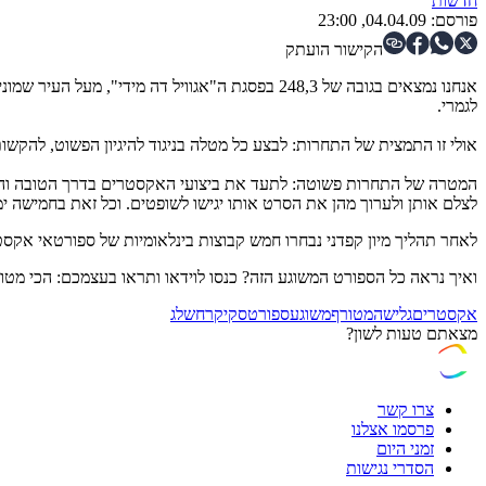
חדשות
פורסם:
04.04.09, 23:00
הקישור הועתק
אנחנו נמצאים בגובה של 248,3 בפסגת ה"אגוויל דה
לגמרי.
אולי זו התמצית של התחרות: לבצע כל מטלה בניגוד להיגיון הפשוט, להקש
המטרה של התחרות פשוטה: לתעד את ביצועי האקסטרים בדרך הטובה והאמ
לצלם אותן ולערוך מהן את הסרט אותו יגישו לשופטים. וכל זאת בחמישה ימ
לאחר תהליך מיון קפדני נבחרו חמש קבוצות בינלאומיות של ספורטאי אקסטר
ואיך נראה כל הספורט המשוגע הזה? כנסו לוידאו ותראו בעצמכם: הכי מטור
אקסטרים
גלישה
מטורף
משוגע
ספורט
סקי
קרח
שלג
מצאתם טעות לשון?
צרו קשר
פרסמו אצלנו
זמני היום
הסדרי נגישות