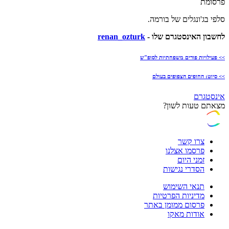
פרסומת
סלפי בג'ונגלים של בורמה.
לחשבון האינסטגרם שלו -
renan_ozturk
>> פעילויות פורים משפחתיות לסופ"ש
>> סיוט: החופים הצפופים בעולם
אינסטגרם
מצאתם טעות לשון?
צרו קשר
פרסמו אצלנו
זמני היום
הסדרי נגישות
תנאי השימוש
מדיניות הפרטיות
פרסום ממומן באתר
אודות מאקו