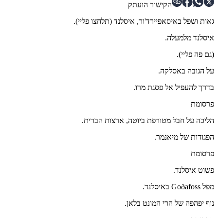
הקישור הועתק
גאות ושפל באיסאפיירד'ור, איסלנד (תלחצו פליי).
איסלנד מלמעלה.
(גם פה פליי).
על הגובה באסלקה.
בדרך להעפיל אל פסגת מרו.
פרסומת
הליכה על חבל מטורפת ביוטה, ארצות הברית.
הפגודות של מיאנמר.
פרסומת
פשוט איסלנד.
מפל Goðafoss באיסלנד.
נוף יפהפה של הרי המונט בלאן.