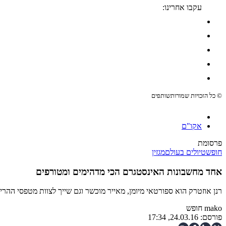
עקבו אחרינו:
© כל הזכויות שמורות
שותפים
אקו"ם
פרסומת
חופש
טיולים בעולם
מגזין
אחד מחשבונות האינסטגרם הכי מדהימים ומטורפים
רנן אוזטרק הוא ספורטאי מיומן, מאייר מוכשר וגם שייך לצוות מטפסי ההרים הנועזים של The North Face. על הדרך הוא גם מתחזק חשבון אינסטגרם ד
mako חופש
פורסם:
24.03.16, 17:34