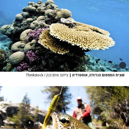
שונית המחסום הגדולה, אוסטרליה
|
צילום: אימג'בנק / Thinkstock