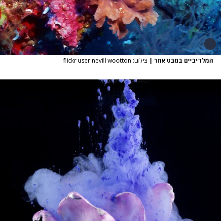
המלדיביים במבט אחר
|
צילום: flickr user nevill wootton