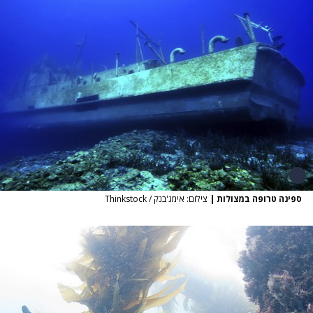
ספינה טרופה במצולות
|
צילום: אימג'בנק / Thinkstock