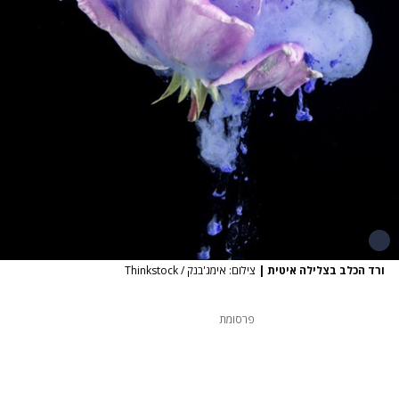
ורד הכלב בצלילה איטית
|
צילום: אימג'בנק / Thinkstock
פרסומת