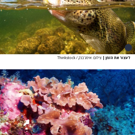
לעצור את הזמן
|
צילום: אימג'בנק / Thinkstock