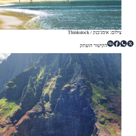
צילום: אימג'בנק / Thinkstock
הקישור הועתק