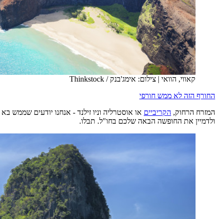
קאווי, הוואי
|
צילום: אימג'בנק / Thinkstock
החורף הזה לא ממש חורפי
המזרח הרחוק,
הקריביים
או אוסטרליה וניו זילנד - אנחנו יודעים שממש ב
ולדמיין את החופשה הבאה שלכם בחו"ל. תבלו.