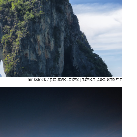
חוף פרא נאנג, תאילנד
|
צילום: אימג'בנק / Thinkstock