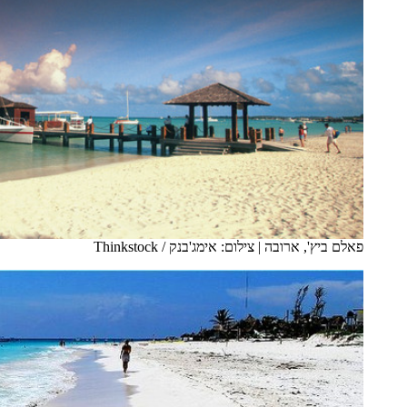
פאלם ביץ', ארובה
|
צילום: אימג'בנק / Thinkstock