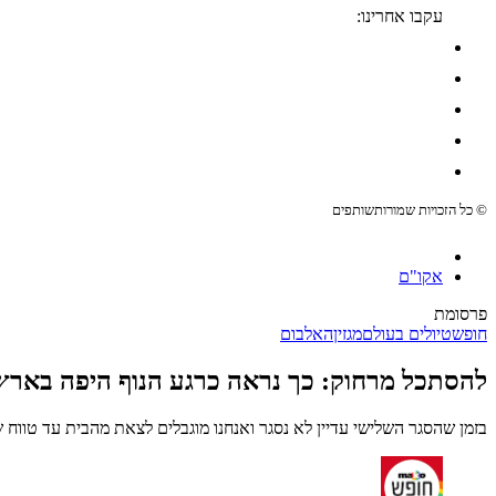
עקבו אחרינו:
© כל הזכויות שמורות
שותפים
אקו"ם
פרסומת
חופש
טיולים בעולם
מגזין
האלבום
להסתכל מרחוק: כך נראה כרגע הנוף היפה בארץ
בזמן שהסגר השלישי עדיין לא נסגר ואנחנו מוגבלים לצאת מהבית עד טווח של 1,000 מטר, החורף עושה פלאים בטבע ומעניק בימים אלה את התפאורה המושלמת למדבר. כך זה נר