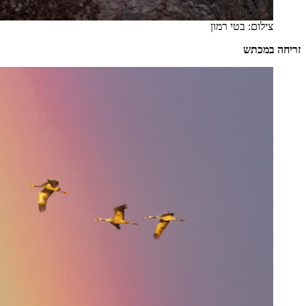
צילום: בטי רמון
זריחה במכתש