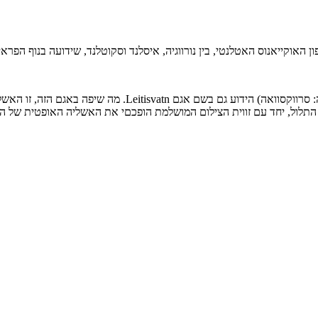
 האוקייאנוס האטלנטי, בין נורווגיה, איסלנד וסקוטלנד, שידועה בנוף הפרא
אחד מהאגמים היפים של האיים האלו הוא אגם Sørvágsvatn (הוגים