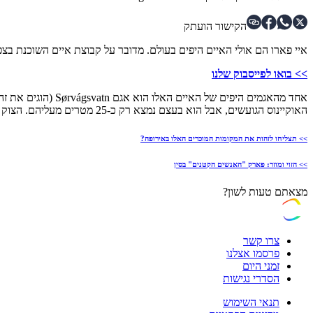
הקישור הועתק
איי פארו הם אולי האיים היפים בעולם. מדובר על קבוצת איים השוכנת בצפון
>> בואו לפייסבוק שלנו
האוקיינוס הגועשים, אבל הוא בעצם נמצא רק כ-25 מטרים מעליהם. הצוק התלול, יחד עם זווית הצילום המושלמת הופכםי את האשליה האופטית של האגם לכזו מוצלחת.
>> תצליחו לזהות את המקומות המוכרים האלו באירופה?
>> הזוי ומוזר: פארק "האנשים הקטנים" בסין
מצאתם טעות לשון?
צרו קשר
פרסמו אצלנו
זמני היום
הסדרי נגישות
תנאי השימוש