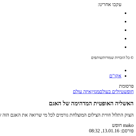
עקבו אחרינו:
© כל הזכויות שמורות
שותפים
אקו"ם
פרסומת
חופש
טיולים בעולם
מגזין
איזה עולם
האשליה האופטית המדהימה של האגם
הצוק התלול וזווית הצילום המוצלחת גורמים לכל מי שרואה את האגם הזה 
mako חופש
פורסם:
13.01.16, 08:32