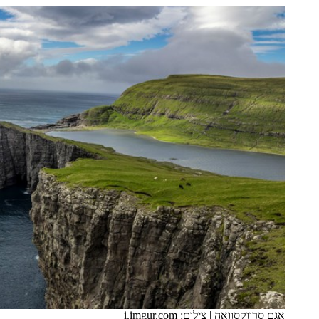
אגם סרווקסוואה
|
צילום: i.imgur.com