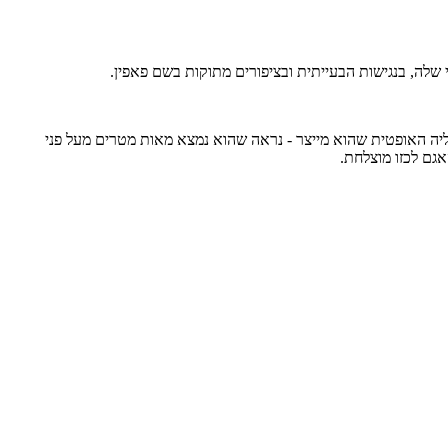
י שלה, בנגישות הבעייתית ובציפורים מתוקות בשם פאפין.
 את זה: סרווקסוואה) הידוע גם בשם אגם Leitisvatn. מה שיפה באגם הזה, זו האשליה האופטית שהוא מייצר - נראה שהוא נמצא מאות מטרים מעל פני