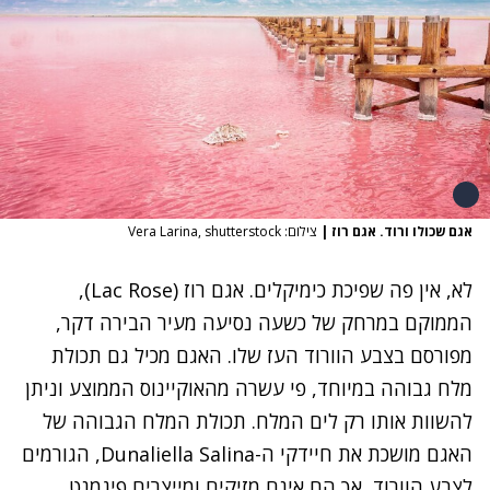
אגם שכולו ורוד. אגם רוז
|
צילום: Vera Larina, shutterstock
לא, אין פה שפיכת כימיקלים. אגם רוז (
Lac Rose)
,
הממוקם במרחק של כשעה נסיעה מעיר הבירה דקר,
מפורסם בצבע הוורוד העז שלו. האגם מכיל גם תכולת
מלח גבוהה במיוחד, פי עשרה מהאוקיינוס ​​הממוצע וניתן
להשוות אותו רק לים המלח. תכולת המלח הגבוהה של
האגם מושכת את חיידקי ה-Dunaliella Salina, הגורמים
לצבע הוורוד, אך הם אינם מזיקים ומייצרים פיגמנט