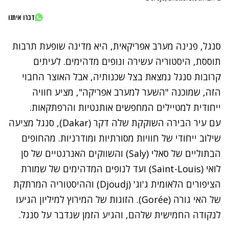
דברו איתנו
סנגל, פנינה מערב אפריקאית, היא מדינה שופעת תרבות
תוססת, היסטוריה עשירה ונופים מדהימים. לעיתים
קרובות סנגל נמצאת בצל שכנותיה, אבל האוצר החבוי
הזה, שמוכנה "השער למערב אפריקה", מציע חוויה
ייחודית למטיילים המחפשים אותנטיות והרפתקאות.
עם עיר הבירה השוקקת שלה דקר (Dakar), סנגל מציעה
שילוב ייחודי של חוויות מסורתיות ומודרניות. מהחופים
הבתוליים של סאלי (
Saly)
והשווקים האנרגטיים של סן
לואי (
Saint-Louis)
ועד לנופים המדהימים של שמורת
הציפורים הלאומית ג'וג' (
Djoudj)
וההיסטוריה המרתקת
של האי גורה (
Gorée)
. הזוגות של המירוץ למיליון הגיעו
לנקודה החמישית שלהם, והגיע הזמן שנדבר על סנגל.