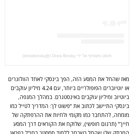
פוסט משותף על ידי ‏‎Drew Binsky‎‏ (@‏‎drewbinsky‎‏)
מאז שהחל את המסע הזה, הפך בינסקי לאחד הוולוגרים
או יוטיוברים הפופולריים ביותר, עם 4.24 מיליון עוקבים
ביוטיוב ומיליון עוקבים באינסטגרם. במהלך המגפה,
בינסקי התיישב לכתוב את "פשוט לך: המדריך לטייל כמו
מומחה, להתחבר כמו מקומי ולחיות את ההרפתקה של
חייך" (תרגום חופשי), שלוקח את הקוראים דרך המסע
המרתק שלו שהחל כשבחר ללמוד סמסטר בחו"ל בפראג