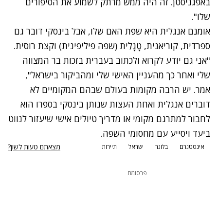
באפגניסטן. זה היה ממש מרתק לשמוע את הסיפורים
שלו".
אומנם אנגלית היא שפת האם שלו, אבל בינסקי דובר גם
ספרדית, קוריאנית, טָגָלִית (שפה פיליפינית) וקצת רוסית.
"אני גם יודע לקרוא ולכתוב בעברית בזכות בר המצווה
שלי ואחר כך מהעניין האישי שלי ומהביקור בישראל",
אמר. יש הרבה מקומות בעולם שבהם המקומיים לא
דוברים אנגלית ואחת העצות שנותן בינסקי בספרו הוא
לחבור למתרגם מקומי או מדריך טיולים אישי שיעזור לנווט
ביעד ויסייע עם מחסומי השפה.
מצאתם טעות לשון?
אינסטגרם
בלוגר
ישראל
תיירות
פרסומת