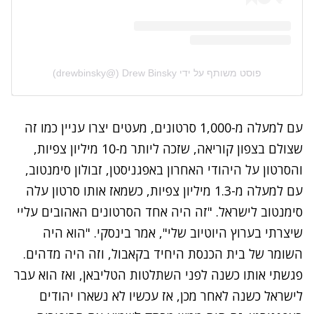
פוסט משותף על ידי ‏‎Drew Binsky‎‏ (@‏‎drewbinsky‎‏)
עם למעלה מ-1,000 סרטונים, מעטים יצרו עניין כמו זה
שצולם בצפון קוריאה, שזכה ליותר מ-10 מיליון צפיות,
והסרטון על היהודי האחרון באפגניסטן, זבולון סימנטוב,
עם למעלה מ-1.3 מיליון צפיות, כשמאז אותו סרטון עלה
סימנטוב לישראל. "זה היה אחד הסרטונים האהובים עליי
שיצרתי בערוץ היוטיוב שלי", אמר בינסקי. "הוא היה
השומר של בית הכנסת היחיד בקאבול, וזה היה מדהים.
פגשתי אותו כשנה לפני השתלטות הטליבאן, ואז הוא עבר
לישראל כשנה לאחר מכן, אז עכשיו לא נשארו יהודים