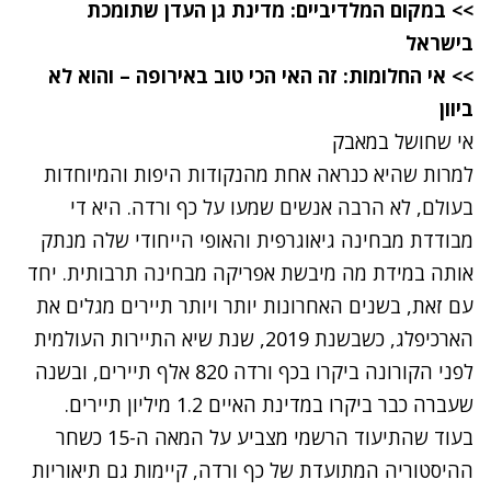
>>
במקום המלדיביים: מדינת גן העדן שתומכת
בישראל
>>
אי החלומות: זה האי הכי טוב באירופה – והוא לא
ביוון
אי שחושל במאבק
למרות שהיא כנראה אחת מהנקודות היפות והמיוחדות
בעולם, לא הרבה אנשים שמעו על כף ורדה. היא די
מבודדת מבחינה גיאוגרפית והאופי הייחודי שלה מנתק
אותה במידת מה מיבשת אפריקה מבחינה תרבותית. יחד
עם זאת, בשנים האחרונות יותר ויותר תיירים מגלים את
הארכיפלג, כשבשנת 2019, שנת שיא התיירות העולמית
לפני הקורונה ביקרו בכף ורדה 820 אלף תיירים, ובשנה
שעברה כבר ביקרו במדינת האיים 1.2 מיליון תיירים.
בעוד שהתיעוד הרשמי מצביע על המאה ה-15 כשחר
ההיסטוריה המתועדת של כף ורדה, קיימות גם תיאוריות