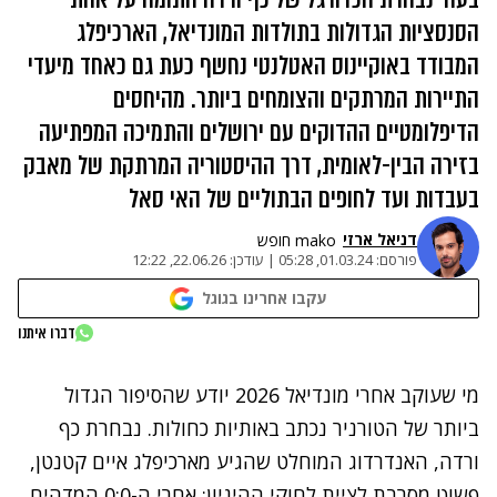
הסנסציות הגדולות בתולדות המונדיאל, הארכיפלג
המבודד באוקיינוס האטלנטי נחשף כעת גם כאחד מיעדי
התיירות המרתקים והצומחים ביותר. מהיחסים
הדיפלומטיים ההדוקים עם ירושלים והתמיכה המפתיעה
בזירה הבין-לאומית, דרך ההיסטוריה המרתקת של מאבק
בעבדות ועד לחופים הבתוליים של האי סאל
דניאל ארזי
mako חופש
פורסם:
01.03.24, 05:28
|
עודכן:
22.06.26, 12:22
עקבו אחרינו בגוגל
דברו איתנו
מי שעוקב אחרי מונדיאל 2026 יודע שהסיפור הגדול
ביותר של הטורניר נכתב באותיות כחולות. נבחרת כף
ורדה, האנדרדוג המוחלט שהגיע מארכיפלג איים קטנטן,
פשוט מסרבת לציית לחוקי ההיגיון: אחרי ה-0:0 המדהים