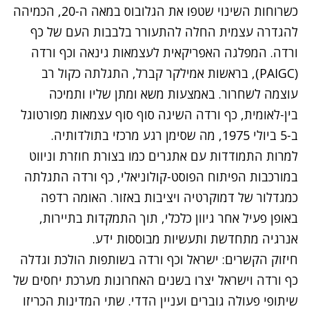
כשרוחות השינוי שטפו את הגלובוס במאה ה-20, הכמיהה
להגדרה עצמית החלה להתעורר בלבבות העם של כף
ורדה. המפלגה האפריקאית לעצמאות גינאה וכף ורדה
(PAIGC), בראשות אמילקר קברל, התגלתה כקול רב
עוצמה לשחרור. באמצעות משא ומתן שליו ותמיכה
בין-לאומית, כף ורדה השיגה סוף סוף עצמאות מפורטוגל
ב-5 ביולי 1975, מה שסימן רגע מרכזי בתולדותיה.
למרות התמודדות עם אתגרים כמו בצורת חוזרת וניווט
במורכבות הפיתוח הפוסט-קולוניאלי, כף ורדה התגלתה
כמגדלור של דמוקרטיה ויציבות באזור. האומה רדפה
באופן פעיל אחר גיוון כלכלי, תוך התמקדות בתיירות,
אנרגיה מתחדשת ותעשיות מבוססות ידע.
חיזוק הקשרים: ישראל וכף ורדה בשותפות הולכת וגדלה
כף ורדה וישראל יצרו בשנים האחרונות מערכת יחסים של
שיתופי פעולה גוברים ועניין הדדי. שתי המדינות הכריזו