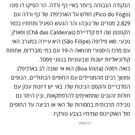
הנקודה הגבוהה ביותר באיי כף ורדה. הר הפיקו דו פוגו
(
Pico do Fogo)
חולש על הארכיפלג של כף ורדה עם
2,829 מטרים של גובהו והר הגעש הפעיל ותחתיו בכפר
הקטנטן שה דס קלדיירס (Chã das Caldeiras) ופארק
טבעי. סאו פיליפה (
São Filipe)
היא עיירה במערב האי
עם מרכז היסטורי מהמאה ה-19 עם בתי סוברדוס, אחוזות
קולוניאליות ישנות וצבעוניות בגווני פסטל.
בואה ויסטה (Boa Vista) הוא אי שובה לב בארכיפלג
ומושך רבים מהמטיילים עם החופים הבתוליים, הנופים
המדבריים והקסם הנינוח שלו. באי יש דיונות ענק עם
חולות זהובים שמתאימים להרפתקאות, ובין היתר גם
טבילה תרבותית במסורות של האי או רביצה על החופים
מול האוקיינוס שמימיו בצבע טורקיז.
פרסומת